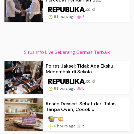
6 hours ago
9
Situs Info Live Sekarang Cermat Terbaik
Polres Jaksel: Tidak Ada Ekskul
Menembak di Sekola...
6 hours ago
8
Resep Dessert Sehat dari Talas
Tanpa Oven, Cocok u...
6 hours ago
5