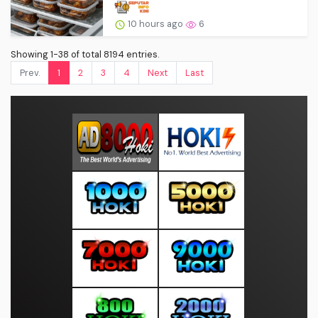
10 hours ago
6
Showing 1-38 of total 8194 entries.
Prev.
1
2
3
4
Next
Last