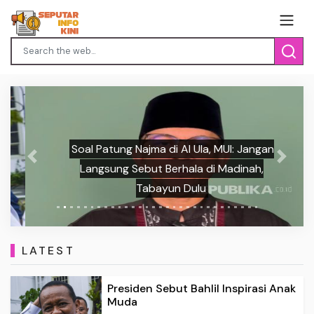
Soal Patung Najma di Al Ula, MUI: Jangan
Previous
Next
Langsung Sebut Berhala di Madinah,
Tabayun Dulu
LATEST
Presiden Sebut Bahlil Inspirasi Anak
Muda