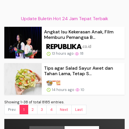
Update Buletin Hot 24 Jam Tepat Terbaik
Angkat Isu Kekerasan Anak, Film
Memburu Pemangsa B...
13 hours ago
18
Tips agar Salad Sayur Awet dan
Tahan Lama, Tetap S...
14 hours ago
10
Showing 1-38 of total 8185 entries.
Prev.
1
2
3
4
Next
Last