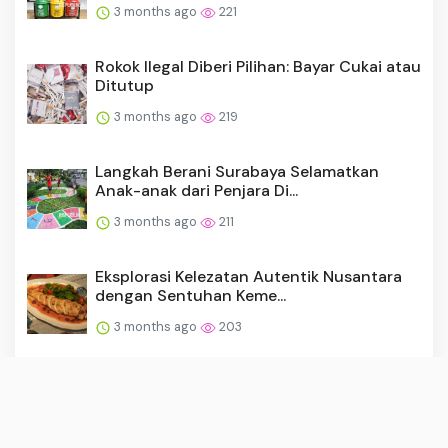
3 months ago
221
Rokok Ilegal Diberi Pilihan: Bayar Cukai atau
Ditutup
3 months ago
219
Langkah Berani Surabaya Selamatkan
Anak-anak dari Penjara Di...
3 months ago
211
Eksplorasi Kelezatan Autentik Nusantara
dengan Sentuhan Keme...
3 months ago
203
Implementasi Komisi Ojol 8 Persen Masih
Menjadi Perhatian Mi...
1 month ago
201