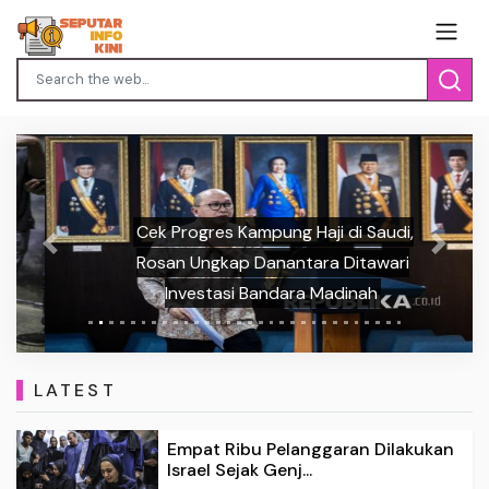
Cek Progres Kampung Haji di Saudi,
Previous
Next
Rosan Ungkap Danantara Ditawari
Investasi Bandara Madinah
LATEST
Empat Ribu Pelanggaran Dilakukan
Israel Sejak Genj...