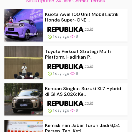
Situs Liputan 24 Jam Cermat Terbaik
Kuota Awal 100 Unit Mobil Listrik
Honda Super-ONE ...
1 day ago
8
Toyota Perkuat Strategi Multi
Platform, Hadirkan P...
1 day ago
8
Kencan Singkat Suzuki XL7 Hybrid
di GIIAS 2026: Ke...
1 day ago
9
Kemiskinan Jabar Turun Jadi 6,54
Persen, Tapi Keti...