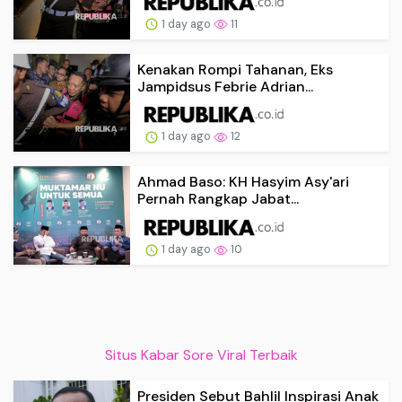
1 day ago
11
Kenakan Rompi Tahanan, Eks
Jampidsus Febrie Adrian...
1 day ago
12
Ahmad Baso: KH Hasyim Asy'ari
Pernah Rangkap Jabat...
1 day ago
10
Situs Kabar Sore Viral Terbaik
Presiden Sebut Bahlil Inspirasi Anak