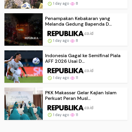
1 day ago
8
Penampakan Kebakaran yang
Melanda Gedung Bapenda D...
1 day ago
8
Indonesia Gagal ke Semifinal Piala
AFF 2026 Usai D...
1 day ago
11
PKK Makassar Gelar Kajian Islam
Perkuat Peran Musl...
1 day ago
11