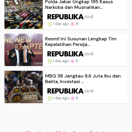
Polda Jabar Ungkap 195 Kasus
Narkoba dan Musnahkan...
1 day ago
8
Resmi! Ini Susunan Lengkap Tim
Kepelatihan Persija...
1 day ago
9
MBG 3B Jangkau 9,6 Juta Ibu dan
Balita, Investasi ...
1 day ago
8