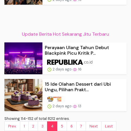
Update Berita Hot Sekarang Jitu Terbaru
Perayaan Ulang Tahun Debut
Blackpink Picu Kritik P...
2 days ago
16
15 Ide Olahan Dessert dari Ubi
Ungu, Pilihan Prakt...
2 days ago
13
Showing 114-152 of total 8212 entries.
Prev.
1
2
3
4
5
6
7
Next
Last