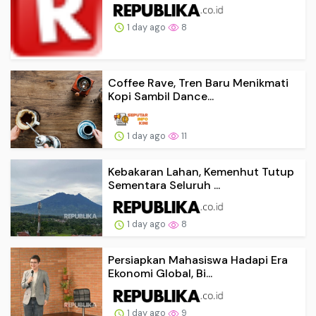
1 day ago
8
Coffee Rave, Tren Baru Menikmati
Kopi Sambil Dance...
1 day ago
11
Kebakaran Lahan, Kemenhut Tutup
Sementara Seluruh ...
1 day ago
8
Persiapkan Mahasiswa Hadapi Era
Ekonomi Global, Bi...
1 day ago
9