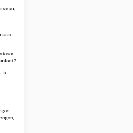
enaran,
nusia
ndasar:
anfaat?
 Ia
ongan
ongan,