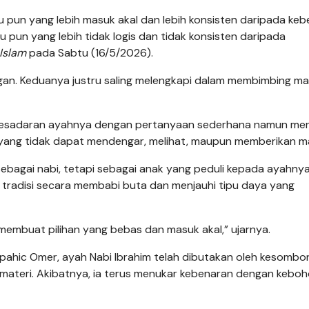
 pun yang lebih masuk akal dan lebih konsisten daripada keb
pun yang lebih tidak logis dan tidak konsisten daripada
Islam
pada Sabtu (16/5/2026).
ngan. Keduanya justru saling melengkapi dalam membimbing ma
n kesadaran ayahnya dengan pertanyaan sederhana namun me
yang tidak dapat mendengar, melihat, maupun memberikan m
sebagai nabi, tetapi sebagai anak yang peduli kepada ayahnya.
 tradisi secara membabi buta dan menjauhi tipu daya yang
embuat pilihan yang bebas dan masuk akal,” ujarnya.
Spahic Omer, ayah Nabi Ibrahim telah dibutakan oleh kesomb
teri. Akibatnya, ia terus menukar kebenaran dengan keboh