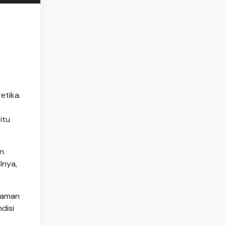
etika.
itu
an
lnya,
caman
disi