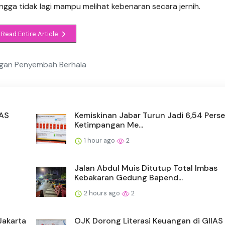
gga tidak lagi mampu melihat kebenaran secara jernih.
Read Entire Article
ngan Penyembah Berhala
IAS
Kemiskinan Jabar Turun Jadi 6,54 Perse
Ketimpangan Me...
1 hour ago
2
Jalan Abdul Muis Ditutup Total Imbas
Kebakaran Gedung Bapend...
2 hours ago
2
Jakarta
OJK Dorong Literasi Keuangan di GIIAS