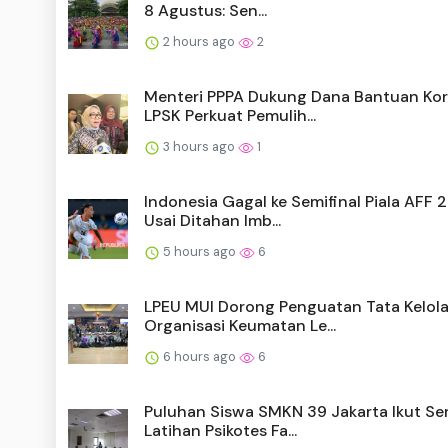
8 Agustus: Sen...
2 hours ago
2
Menteri PPPA Dukung Dana Bantuan Ko
LPSK Perkuat Pemulih...
3 hours ago
1
Indonesia Gagal ke Semifinal Piala AFF 
Usai Ditahan Imb...
5 hours ago
6
LPEU MUI Dorong Penguatan Tata Kelol
Organisasi Keumatan Le...
6 hours ago
6
Puluhan Siswa SMKN 39 Jakarta Ikut Se
Latihan Psikotes Fa...