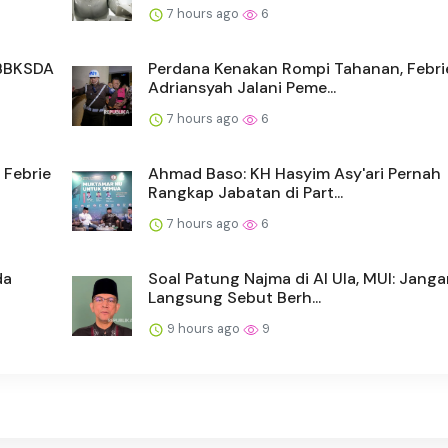
7 hours ago
6
 BBKSDA
Perdana Kenakan Rompi Tahanan, Febri
Adriansyah Jalani Peme...
7 hours ago
6
 Febrie
Ahmad Baso: KH Hasyim Asy'ari Pernah
Rangkap Jabatan di Part...
7 hours ago
6
da
Soal Patung Najma di Al Ula, MUI: Jang
Langsung Sebut Berh...
9 hours ago
9