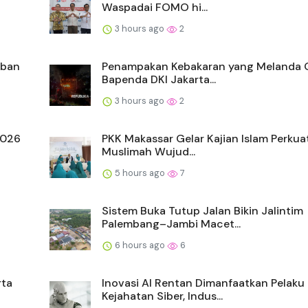
Waspadai FOMO hi...
3 hours ago
2
rban
Penampakan Kebakaran yang Melanda
Bapenda DKI Jakarta...
3 hours ago
2
2026
PKK Makassar Gelar Kajian Islam Perkua
Muslimah Wujud...
5 hours ago
7
a
Sistem Buka Tutup Jalan Bikin Jalintim
Palembang–Jambi Macet...
6 hours ago
6
rta
Inovasi AI Rentan Dimanfaatkan Pelaku
Kejahatan Siber, Indus...