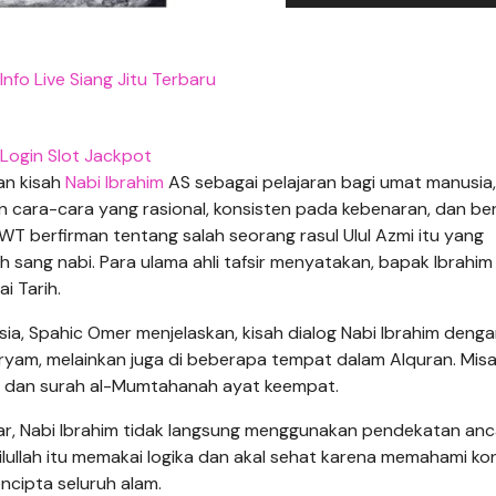
nfo Live Siang Jitu Terbaru
Login Slot Jackpot
an kisah
Nabi Ibrahim
AS sebagai pelajaran bagi umat manusia,
ara-cara yang rasional, konsisten pada kebenaran, dan ber
WT berfirman tentang salah seorang rasul Ulul Azmi itu yang
sang nabi. Para ulama ahli tafsir menyatakan, bapak Ibrahim 
i Tarih.
aysia, Spahic Omer menjelaskan, kisah dialog Nabi Ibrahim deng
am, melainkan juga di beberapa tempat dalam Alquran. Misa
4, dan surah al-Mumtahanah ayat keempat.
zar, Nabi Ibrahim tidak langsung menggunakan pendekatan an
lullah itu memakai logika dan akal sehat karena memahami kon
ncipta seluruh alam.