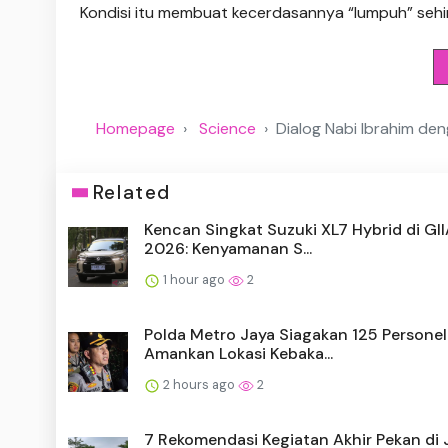
Kondisi itu membuat kecerdasannya “lumpuh” sehin
Homepage
Science
Dialog Nabi Ibrahim de
Related
Kencan Singkat Suzuki XL7 Hybrid di GI
2026: Kenyamanan S...
1 hour ago
2
Polda Metro Jaya Siagakan 125 Personel
Amankan Lokasi Kebaka...
2 hours ago
2
7 Rekomendasi Kegiatan Akhir Pekan di 