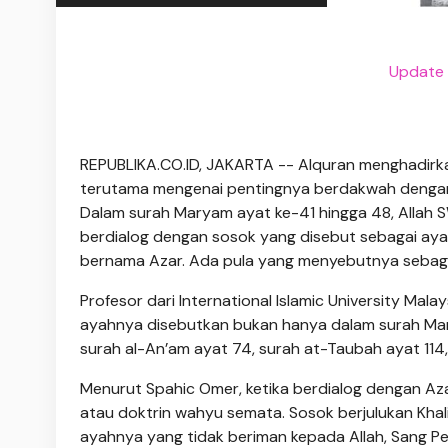
Update I
REPUBLIKA.CO.ID, JAKARTA -- Alquran menghadirk
terutama mengenai pentingnya berdakwah dengan c
Dalam surah Maryam ayat ke-41 hingga 48, Allah S
berdialog dengan sosok yang disebut sebagai ayah 
bernama Azar. Ada pula yang menyebutnya sebaga
Profesor dari International Islamic University Mal
ayahnya disebutkan bukan hanya dalam surah Mary
surah al-An’am ayat 74, surah at-Taubah ayat 11
Menurut Spahic Omer, ketika berdialog dengan A
atau doktrin wahyu semata. Sosok berjulukan Khali
ayahnya yang tidak beriman kepada Allah, Sang Pe