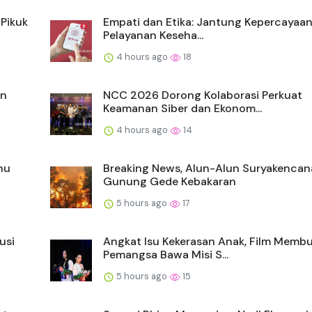
-Pikuk
Empati dan Etika: Jantung Kepercayaa
Pelayanan Keseha...
4 hours ago
18
an
NCC 2026 Dorong Kolaborasi Perkuat
Keamanan Siber dan Ekonom...
4 hours ago
14
hu
Breaking News, Alun-Alun Suryakencan
Gunung Gede Kebakaran
5 hours ago
17
usi
Angkat Isu Kekerasan Anak, Film Memb
Pemangsa Bawa Misi S...
5 hours ago
15