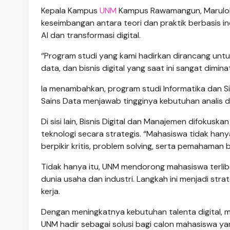
Kepala Kampus
UNM
Kampus Rawamangun, Maruloh
keseimbangan antara teori dan praktik berbasis i
AI dan transformasi digital.
‘’Program studi yang kami hadirkan dirancang unt
data, dan bisnis digital yang saat ini sangat dimin
Ia menambahkan, program studi Informatika dan S
Sains Data menjawab tingginya kebutuhan analis da
Di sisi lain, Bisnis Digital dan Manajemen difoku
teknologi secara strategis. “Mahasiswa tidak hanya
berpikir kritis, problem solving, serta pemahaman 
Tidak hanya itu, UNM mendorong mahasiswa terlib
dunia usaha dan industri. Langkah ini menjadi str
kerja.
Dengan meningkatnya kebutuhan talenta digital, me
UNM hadir sebagai solusi bagi calon mahasiswa yan