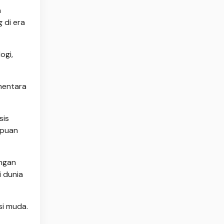
n
 di era
ogi,
mentara
sis
mpuan
engan
i dunia
si muda.