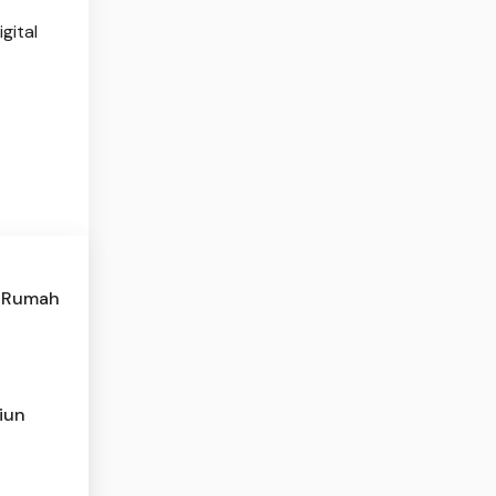
gital
n Rumah
iun