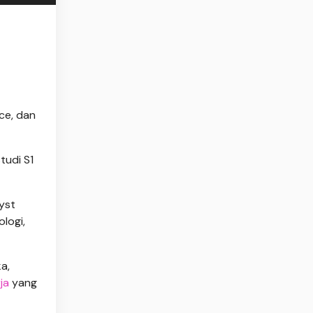
ce, dan
tudi S1
lyst
logi,
a,
rja
yang