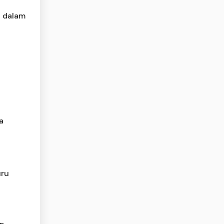
n dalam
a
uru