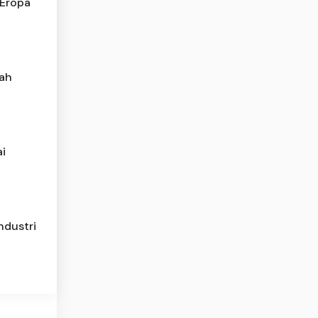
 Eropa
lah
i
ndustri