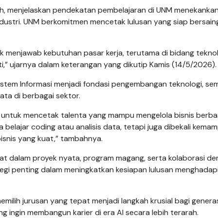
, menjelaskan pendekatan pembelajaran di UNM menekanka
ndustri. UNM berkomitmen mencetak lulusan yang siap bersaing
uk menjawab kebutuhan pasar kerja, terutama di bidang teknol
ati,” ujarnya dalam keterangan yang dikutip Kamis (14/5/2026).
istem Informasi menjadi fondasi pengembangan teknologi, se
ta di berbagai sektor.
skan untuk mencetak talenta yang mampu mengelola bisnis berba
 belajar coding atau analisis data, tetapi juga dibekali kema
bisnis yang kuat,” tambahnya.
at dalam proyek nyata, program magang, serta kolaborasi d
ategi penting dalam meningkatkan kesiapan lulusan menghadap
milih jurusan yang tepat menjadi langkah krusial bagi genera
g ingin membangun karier di era AI secara lebih terarah.