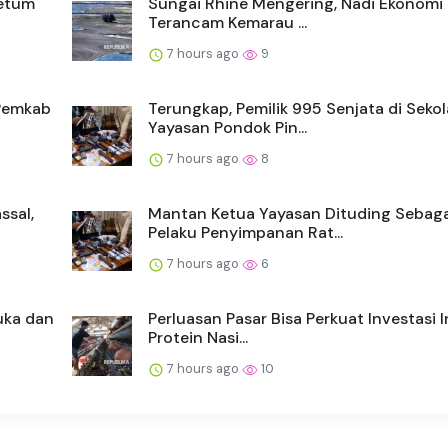
Ketum
Sungai Rhine Mengering, Nadi Ekonomi
Terancam Kemarau ...
7 hours ago
9
 Pemkab
Terungkap, Pemilik 995 Senjata di Seko
Yayasan Pondok Pin...
7 hours ago
8
ssal,
Mantan Ketua Yayasan Dituding Sebaga
Pelaku Penyimpanan Rat...
7 hours ago
6
uka dan
Perluasan Pasar Bisa Perkuat Investasi I
Protein Nasi...
7 hours ago
10