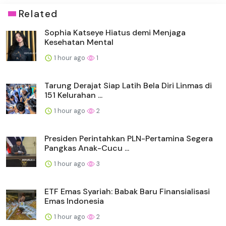
Related
Sophia Katseye Hiatus demi Menjaga
Kesehatan Mental
1 hour ago
1
Tarung Derajat Siap Latih Bela Diri Linmas di
151 Kelurahan ...
1 hour ago
2
Presiden Perintahkan PLN-Pertamina Segera
Pangkas Anak-Cucu ...
1 hour ago
3
ETF Emas Syariah: Babak Baru Finansialisasi
Emas Indonesia
1 hour ago
2