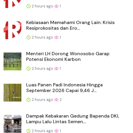
2 hours ago
1
Kebiasaan Memahami Orang Lain: Krisis
Resiprokositas dan Ero...
2 hours ago
1
Menteri LH Dorong Wonosobo Garap
Potensi Ekonomi Karbon
2 hours ago
1
Luas Panen Padi Indonesia Hingga
September 2026 Capai 9,46 J...
2 hours ago
2
Dampak Kebakaran Gedung Bapenda DKI,
Lampu Lalu Lintas Semen...
2 hours ago
1