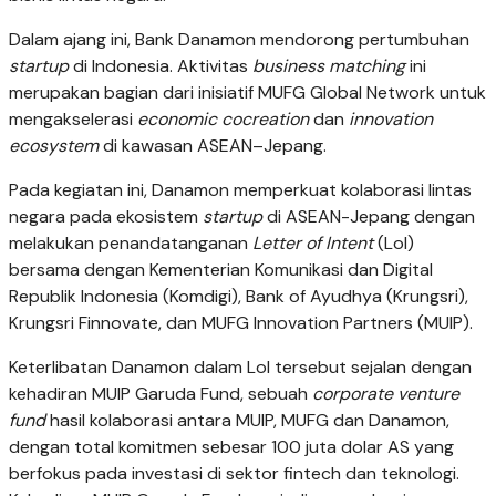
Dalam ajang ini, Bank Danamon mendorong pertumbuhan
startup
di Indonesia. Aktivitas
business matching
ini
merupakan bagian dari inisiatif MUFG Global Network untuk
mengakselerasi
economic cocreation
dan
innovation
ecosystem
di kawasan ASEAN–Jepang.
Pada kegiatan ini, Danamon memperkuat kolaborasi lintas
negara pada ekosistem
startup
di ASEAN-Jepang dengan
melakukan penandatanganan
Letter of Intent
(LoI)
bersama dengan Kementerian Komunikasi dan Digital
Republik Indonesia (Komdigi), Bank of Ayudhya (Krungsri),
Krungsri Finnovate, dan MUFG Innovation Partners (MUIP).
Keterlibatan Danamon dalam LoI tersebut sejalan dengan
kehadiran MUIP Garuda Fund, sebuah
corporate venture
fund
hasil kolaborasi antara MUIP, MUFG dan Danamon,
dengan total komitmen sebesar 100 juta dolar AS yang
berfokus pada investasi di sektor fintech dan teknologi.