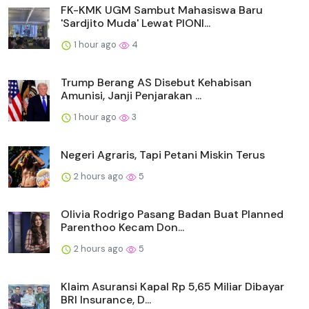
FK-KMK UGM Sambut Mahasiswa Baru
'Sardjito Muda' Lewat PIONI...
1 hour ago
4
Trump Berang AS Disebut Kehabisan
Amunisi, Janji Penjarakan ...
1 hour ago
3
Negeri Agraris, Tapi Petani Miskin Terus
2 hours ago
5
Olivia Rodrigo Pasang Badan Buat Planned
Parenthoo Kecam Don...
2 hours ago
5
Klaim Asuransi Kapal Rp 5,65 Miliar Dibayar
BRI Insurance, D...