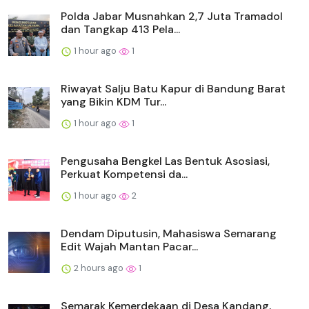
Polda Jabar Musnahkan 2,7 Juta Tramadol
dan Tangkap 413 Pela...
1 hour ago
1
Riwayat Salju Batu Kapur di Bandung Barat
yang Bikin KDM Tur...
1 hour ago
1
Pengusaha Bengkel Las Bentuk Asosiasi,
Perkuat Kompetensi da...
1 hour ago
2
Dendam Diputusin, Mahasiswa Semarang
Edit Wajah Mantan Pacar...
2 hours ago
1
Semarak Kemerdekaan di Desa Kandang,