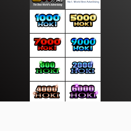
About Us
·
Contact Us
·
Terms & Conditions
·