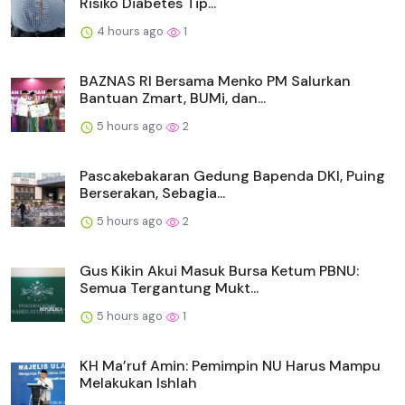
Risiko Diabetes Tip...
4 hours ago
1
BAZNAS RI Bersama Menko PM Salurkan
Bantuan Zmart, BUMi, dan...
5 hours ago
2
Pascakebakaran Gedung Bapenda DKI, Puing
Berserakan, Sebagia...
5 hours ago
2
Gus Kikin Akui Masuk Bursa Ketum PBNU:
Semua Tergantung Mukt...
5 hours ago
1
KH Ma’ruf Amin: Pemimpin NU Harus Mampu
Melakukan Ishlah