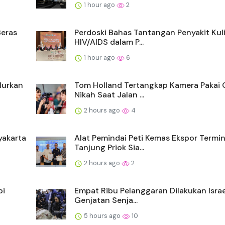
1 hour ago
2
Beras
Perdoski Bahas Tantangan Penyakit Kul
HIV/AIDS dalam P...
1 hour ago
6
alurkan
Tom Holland Tertangkap Kamera Pakai 
Nikah Saat Jalan ...
2 hours ago
4
yakarta
Alat Pemindai Peti Kemas Ekspor Termin
Tanjung Priok Sia...
2 hours ago
2
pi
Empat Ribu Pelanggaran Dilakukan Israe
Genjatan Senja...
5 hours ago
10