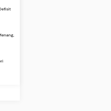
efisit
 Menang,
ri