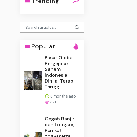
Trending
Popular
Pasar Global
Bergejolak,
Saham
Indonesia
Dinilai Tetap
Tangg...
3 months ago
321
Cegah Banjir
dan Longsor,
Pemkot
Yogyakarta