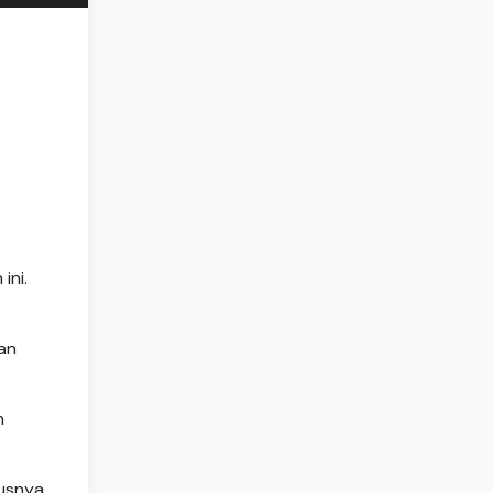
ini.
an
n
usnya