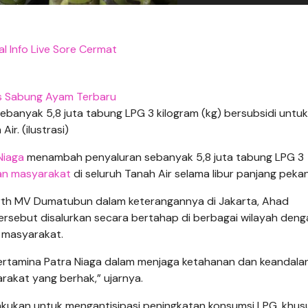
al Info Live Sore Cermat
s Sabung Ayam Terbaru
banyak 5,8 juta tabung LPG 3 kilogram (kg) bersubsidi untuk
r. (ilustrasi)
Niaga
menambah penyaluran sebanyak 5,8 juta tabung LPG 3
an masyarakat
di seluruh Tanah Air selama libur panjang pekan 
rth MV Dumatubun dalam keterangannya di Jakarta, Ahad
ersebut disalurkan secara bertahap di berbagai wilayah deng
 masyarakat.
Pertamina Patra Niaga dalam menjaga ketahanan dan keandala
rakat yang berhak,” ujarnya.
ukan untuk mengantisipasi peningkatan konsumsi LPG, khus