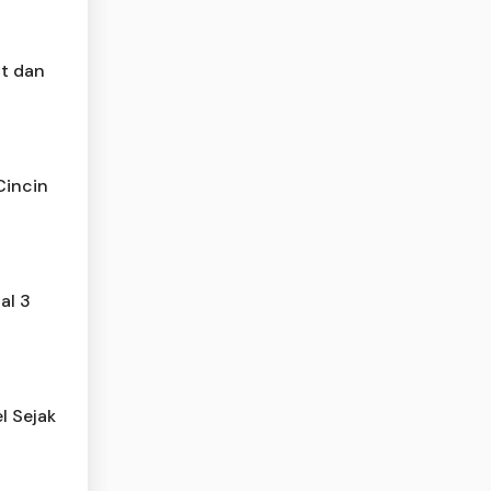
it dan
Cincin
al 3
l Sejak