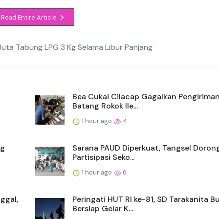
Read Entire Article
uta Tabung LPG 3 Kg Selama Libur Panjang
Bea Cukai Cilacap Gagalkan Pengirima
Batang Rokok Ile...
1 hour ago
4
ng
Sarana PAUD Diperkuat, Tangsel Doron
Partisipasi Seko...
1 hour ago
6
ggal,
Peringati HUT RI ke-81, SD Tarakanita B
Bersiap Gelar K...