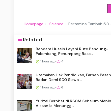
Homepage
Science
Pertamina Tambah 5,8 J
Related
Bandara Husein Layani Rute Bandung–
Palembang, Penumpang Rasa...
1 hour ago
4
Utamakan Hak Pendidikan, Farhan Pasa
Badan Demi 900 Siswa ...
1 hour ago
6
Yurizal Berobat di RSCM Sebelum Menin
Alasan Ia Menungg...