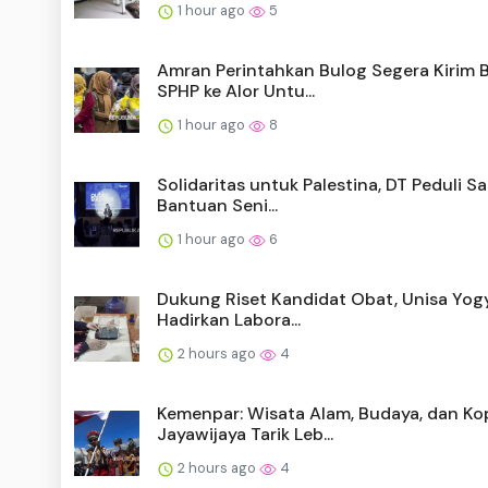
1 hour ago
5
Amran Perintahkan Bulog Segera Kirim 
SPHP ke Alor Untu...
1 hour ago
8
Solidaritas untuk Palestina, DT Peduli S
Bantuan Seni...
1 hour ago
6
Dukung Riset Kandidat Obat, Unisa Yog
Hadirkan Labora...
2 hours ago
4
Kemenpar: Wisata Alam, Budaya, dan Ko
Jayawijaya Tarik Leb...
2 hours ago
4