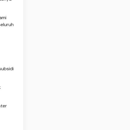
ami
seluruh
ubsidi
k
nter