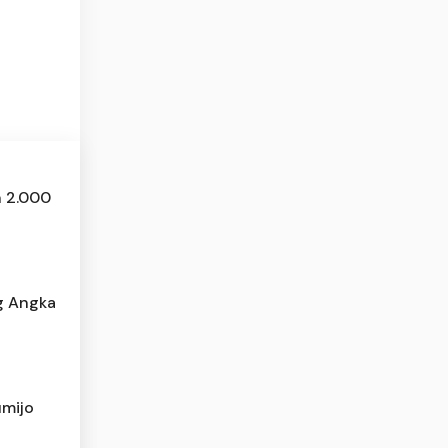
n 2.000
g Angka
umijo