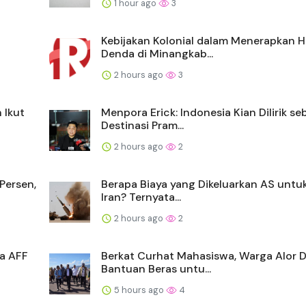
1 hour ago
3
Kebijakan Kolonial dalam Menerapkan 
Denda di Minangkab...
2 hours ago
3
 Ikut
Menpora Erick: Indonesia Kian Dilirik se
Destinasi Pram...
2 hours ago
2
Persen,
Berapa Biaya yang Dikeluarkan AS untu
Iran? Ternyata...
2 hours ago
2
la AFF
Berkat Curhat Mahasiswa, Warga Alor 
Bantuan Beras untu...
5 hours ago
4