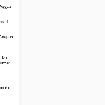
Enggak
si di
. Adapun
u
. Dia
 untuk
mintai