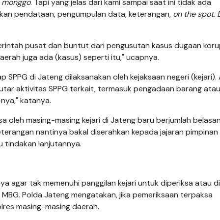
a
monggo
. Tapi yang jelas dari kami sampai saat ini tidak ada
ukan pendataan, pengumpulan data, keterangan,
on the spot
.
intah pusat dan buntut dari pengusutan kasus dugaan korup
aerah juga ada (kasus) seperti itu," ucapnya.
SPPG di Jateng dilaksanakan oleh kejaksaan negeri (kejari)
putar aktivitas SPPG terkait, termasuk pengadaan barang ata
nya," katanya.
a oleh masing-masing kejari di Jateng baru berjumlah belasan
erangan nantinya bakal diserahkan kepada jajaran pimpinan
au tindakan lanjutannya.
a agar tak memenuhi panggilan kejari untuk diperiksa atau di
 MBG. Polda Jateng mengatakan, jika pemeriksaan terpaksa
polres masing-masing daerah.