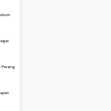
Hukum
bagai
k Perang
Dapat