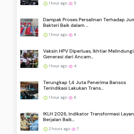
1 hour ago
5
Dampak Proses Persalinan Terhadap Ju
Bakteri Baik dalam ...
1 hour ago
6
Vaksin HPV Diperluas, Ikhtiar Melindungi
Generasi dari Ancam...
1 hour ago
4
Terungkap 1,4 Juta Penerima Bansos
Terindikasi Lakukan Trans...
1 hour ago
6
IKLH 2026, Indikator Transformasi Layan
Berjalan Baik...
2 hours ago
7