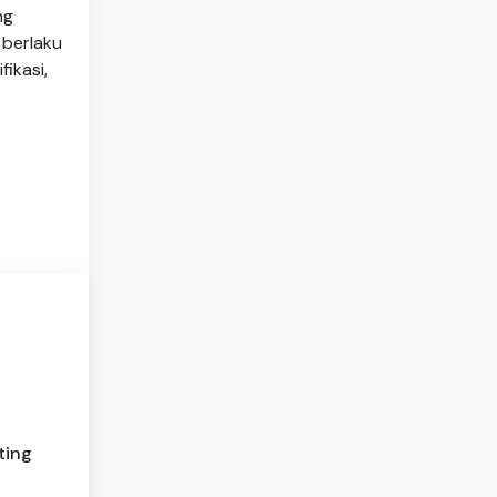
ng
 berlaku
fikasi,
ting