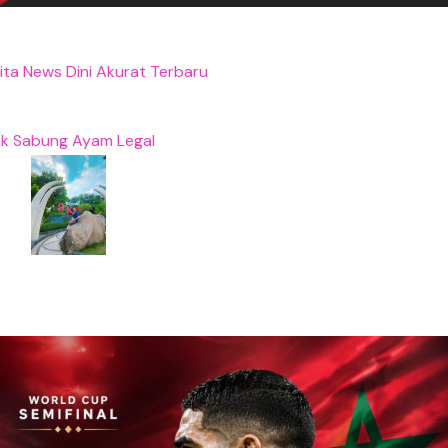
rita News Dini Akurat Terbaru
nk Sabung Ayam Legal