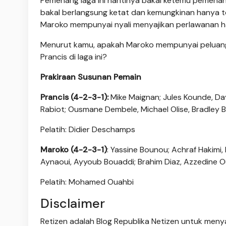
Pemenang laga ini nantinya bakal ketemu pemenang 
bakal berlangsung ketat dan kemungkinan hanya terj
Maroko mempunyai nyali menyajikan perlawanan h
Menurut kamu, apakah Maroko mempunyai peluang 
Prancis di laga ini?
Prakiraan Susunan Pemain
Prancis (4-2-3-1):
Mike Maignan; Jules Kounde, Da
Rabiot; Ousmane Dembele, Michael Olise, Bradley 
Pelatih: Didier Deschamps
Maroko (4-2-3-1)
: Yassine Bounou; Achraf Hakimi,
Aynaoui, Ayyoub Bouaddi; Brahim Diaz, Azzedine Oun
Pelatih: Mohamed Ouahbi
Disclaimer
Retizen adalah Blog Republika Netizen untuk menya