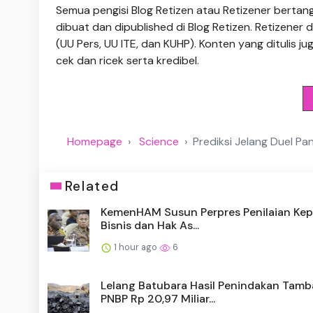
Semua pengisi Blog Retizen atau Retizener bertang
dibuat dan dipublished di Blog Retizen. Retizene
(UU Pers, UU ITE, dan KUHP). Konten yang ditulis juga
cek dan ricek serta kredibel.
Homepage
Science
Prediksi Jelang Duel Pa
Related
KemenHAM Susun Perpres Penilaian Ke
Bisnis dan Hak As...
1 hour ago
6
Lelang Batubara Hasil Penindakan Tam
PNBP Rp 20,97 Miliar...