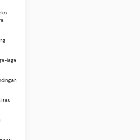
oko
ga
ang
aga-laga
andingan
litas
u