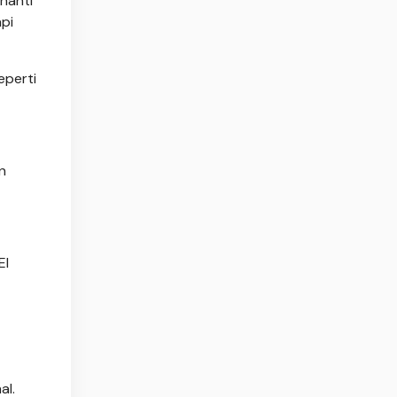
nanti
api
eperti
n
El
al.