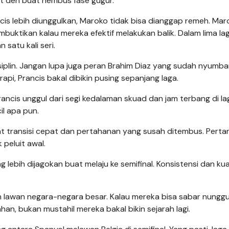
et deh buat nembus fase gugur.
ncis lebih diunggulkan, Maroko tidak bisa dianggap remeh. Mar
buktikan kalau mereka efektif melakukan balik. Dalam lima la
satu kali seri.
siplin. Jangan lupa juga peran Brahim Diaz yang sudah nyumb
rapi, Prancis bakal dibikin pusing sepanjang laga.
Prancis unggul dari segi kedalaman skuad dan jam terbang di l
l apa pun.
wat transisi cepat dan pertahanan yang susah ditembus. Pert
 peluit awal.
 lebih dijagokan buat melaju ke semifinal. Konsistensi dan kua
an lawan negara-negara besar. Kalau mereka bisa sabar nungg
n, bukan mustahil mereka bakal bikin sejarah lagi.