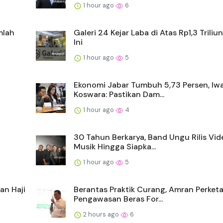
1 hour ago
6
mlah
Galeri 24 Kejar Laba di Atas Rp1,3 Trili
Ini
1 hour ago
5
Ekonomi Jabar Tumbuh 5,73 Persen, Iw
Koswara: Pastikan Dam...
1 hour ago
4
30 Tahun Berkarya, Band Ungu Rilis Vid
Musik Hingga Siapka...
1 hour ago
5
an Haji
Berantas Praktik Curang, Amran Perket
Pengawasan Beras For...
2 hours ago
6