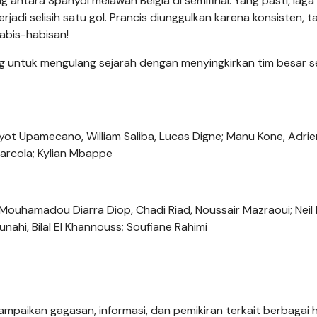
antara Spanyol melawan Belgia di semifinal. Yang pasti, laga 
adi selisih satu gol. Prancis diunggulkan karena konsisten, t
abis-habisan!
untuk mengulang sejarah dengan menyingkirkan tim besar s
yot Upamecano, William Saliba, Lucas Digne; Manu Kone, Adrie
Barcola; Kylian Mbappe
 Mouhamadou Diarra Diop, Chadi Riad, Noussair Mazraoui; Neil 
ahi, Bilal El Khannouss; Soufiane Rahimi
mpaikan gagasan, informasi, dan pemikiran terkait berbagai h