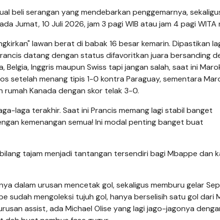
di jual beli serangan yang mendebarkan penggemarnya, sekaligu
 Jumat, 10 Juli 2026, jam 3 pagi WIB atau jam 4 pagi WITA n
kirkan" lawan berat di babak 16 besar kemarin. Dipastikan la
. Prancis datang dengan status difavoritkan juara bersanding 
, Belgia, Inggris maupun Swiss tapi jangan salah, saat ini Marok
lolos setelah menang tipis 1-0 kontra Paraguay, sementara Mar
n rumah Kanada dengan skor telak 3-0.
-laga terakhir. Saat ini Prancis memang lagi stabil banget
dengan kemenangan semua! Ini modal penting banget buat
erbilang tajam menjadi tantangan tersendiri bagi Mbappe dan 
rnya dalam urusan mencetak gol, sekaligus memburu gelar Se
e sudah mengoleksi tujuh gol, hanya berselisih satu gol dari 
urusan assist, ada Michael Olise yang lagi jago-jagonya denga