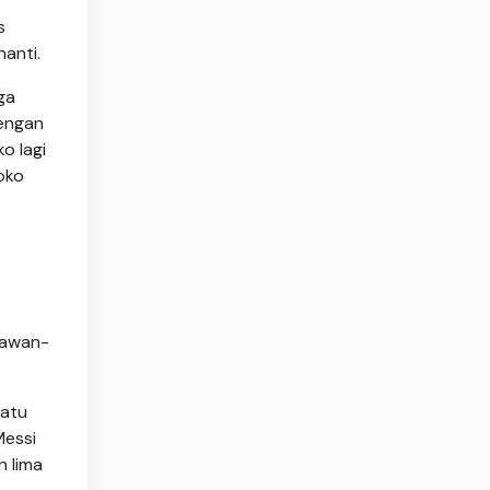
s
anti.
ga
dengan
o lagi
oko
kawan-
patu
Messi
n lima