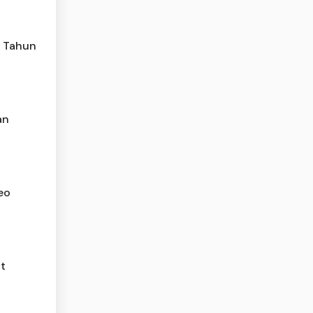
un Tahun
an
eo
at