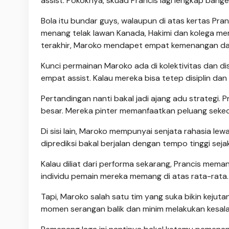
assist. Pokoknya, skuad Prancis lagi lengkap bang
Bola itu bundar guys, walaupun di atas kertas Pra
menang telak lawan Kanada, Hakimi dan kolega mem
terakhir, Maroko mendapet empat kemenangan dan 
Kunci permainan Maroko ada di kolektivitas dan di
empat assist. Kalau mereka bisa tetep disiplin dan 
Pertandingan nanti bakal jadi ajang adu strategi. 
besar. Mereka pinter memanfaatkan peluang sekeci
Di sisi lain, Maroko mempunyai senjata rahasia le
diprediksi bakal berjalan dengan tempo tinggi sejak
Kalau diliat dari performa sekarang, Prancis memang
individu pemain mereka memang di atas rata-rata.
Tapi, Maroko salah satu tim yang suka bikin kejut
momen serangan balik dan minim melakukan kesalaha