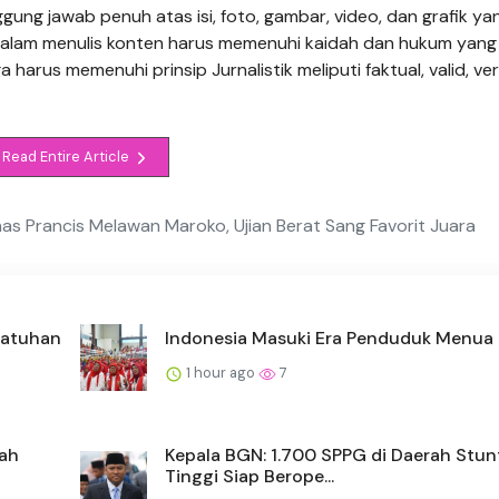
gung jawab penuh atas isi, foto, gambar, video, dan grafik ya
r dalam menulis konten harus memenuhi kaidah dan hukum yang
 harus memenuhi prinsip Jurnalistik meliputi faktual, valid, veri
Read Entire Article
nas Prancis Melawan Maroko, Ujian Berat Sang Favorit Juara
patuhan
Indonesia Masuki Era Penduduk Menua
1 hour ago
7
bah
Kepala BGN: 1.700 SPPG di Daerah Stun
Tinggi Siap Berope...