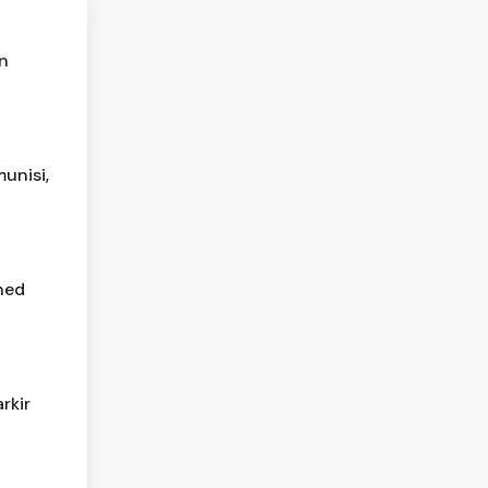
n
unisi,
ned
rkir