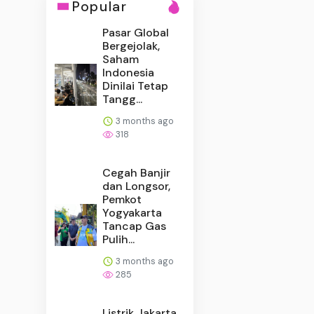
Popular
Pasar Global
Bergejolak,
Saham
Indonesia
Dinilai Tetap
Tangg...
3 months ago
318
Cegah Banjir
dan Longsor,
Pemkot
Yogyakarta
Tancap Gas
Pulih...
3 months ago
285
Listrik Jakarta