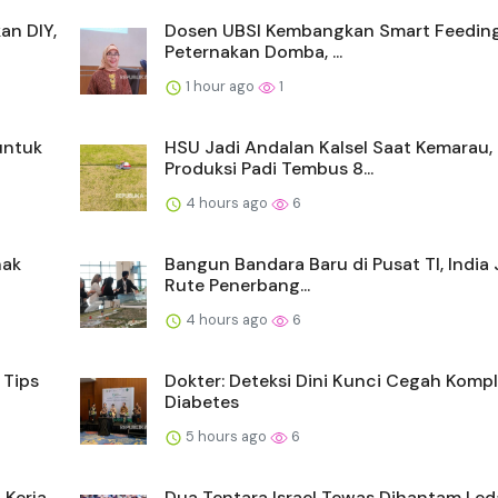
kan DIY,
Dosen UBSI Kembangkan Smart Feedin
Peternakan Domba, ...
1 hour ago
1
untuk
HSU Jadi Andalan Kalsel Saat Kemarau,
Produksi Padi Tembus 8...
4 hours ago
6
hak
Bangun Bandara Baru di Pusat TI, India 
Rute Penerbang...
4 hours ago
6
 Tips
Dokter: Deteksi Dini Kunci Cegah Kompl
Diabetes
5 hours ago
6
 Kerja
Dua Tentara Israel Tewas Dihantam Led