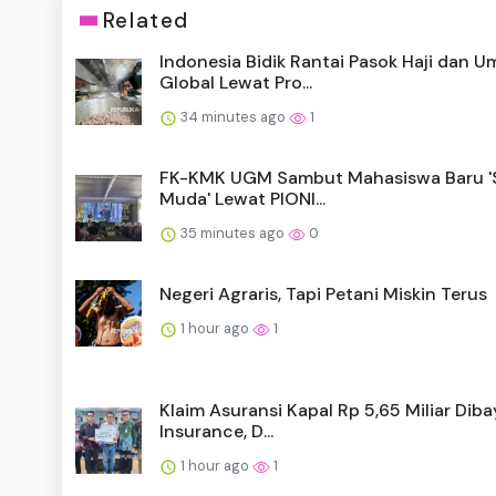
Related
Indonesia Bidik Rantai Pasok Haji dan U
Global Lewat Pro...
34 minutes ago
1
FK-KMK UGM Sambut Mahasiswa Baru 'S
Muda' Lewat PIONI...
35 minutes ago
0
Negeri Agraris, Tapi Petani Miskin Terus
1 hour ago
1
Klaim Asuransi Kapal Rp 5,65 Miliar Diba
Insurance, D...
1 hour ago
1