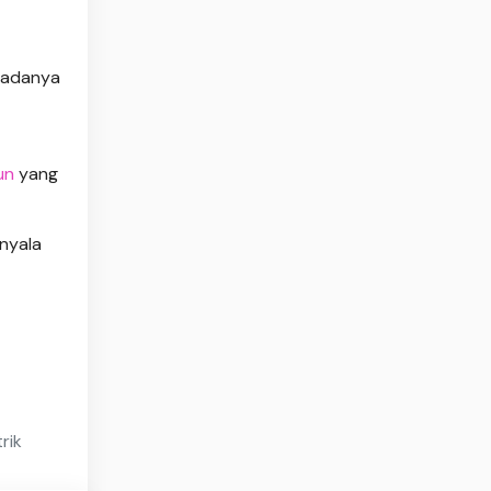
n adanya
un
yang
nyala
rik