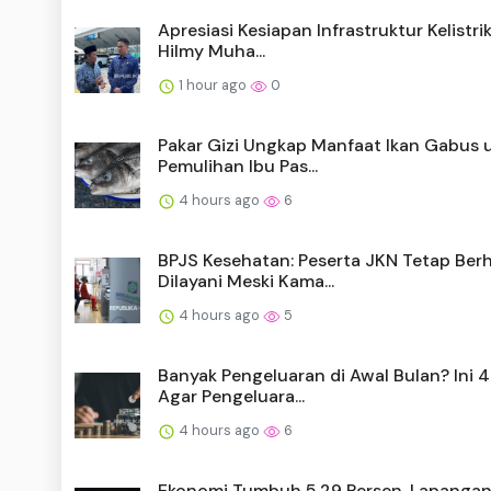
Apresiasi Kesiapan Infrastruktur Kelistri
Hilmy Muha...
1 hour ago
0
Pakar Gizi Ungkap Manfaat Ikan Gabus 
Pemulihan Ibu Pas...
4 hours ago
6
BPJS Kesehatan: Peserta JKN Tetap Ber
Dilayani Meski Kama...
4 hours ago
5
Banyak Pengeluaran di Awal Bulan? Ini 4
Agar Pengeluara...
4 hours ago
6
Ekonomi Tumbuh 5,29 Persen, Lapangan