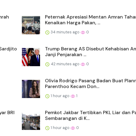
mrah
Peternak Apresiasi Mentan Amran Taha
Kenaikan Harga Pakan, ...
34 minutes ago
0
ardjito
Trump Berang AS Disebut Kehabisan Am
Janji Penjarakan ...
42 minutes ago
0
Olivia Rodrigo Pasang Badan Buat Plan
Parenthoo Kecam Don...
1 hour ago
1
yar BRI
Pemkot Jakbar Tertibkan PKL Liar dan Pa
Sembarangan di K...
1 hour ago
0