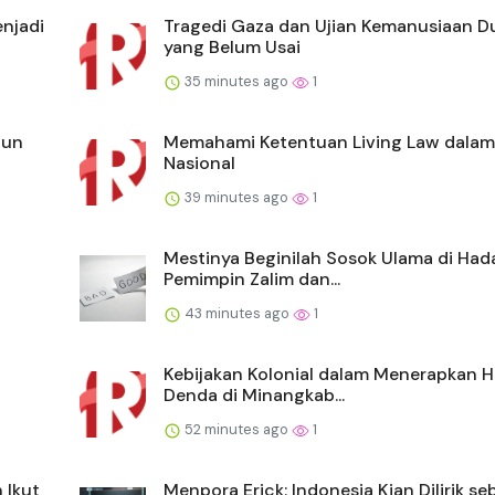
njadi
Tragedi Gaza dan Ujian Kemanusiaan D
yang Belum Usai
35 minutes ago
1
gun
Memahami Ketentuan Living Law dala
Nasional
39 minutes ago
1
Mestinya Beginilah Sosok Ulama di Ha
Pemimpin Zalim dan...
43 minutes ago
1
Kebijakan Kolonial dalam Menerapkan 
Denda di Minangkab...
52 minutes ago
1
 Ikut
Menpora Erick: Indonesia Kian Dilirik se