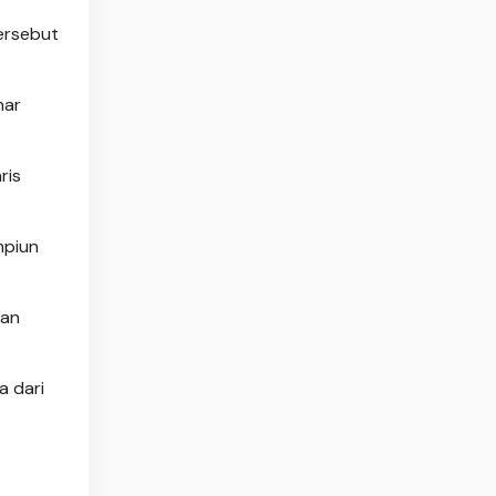
ersebut
nar
ris
mpiun
kan
a dari