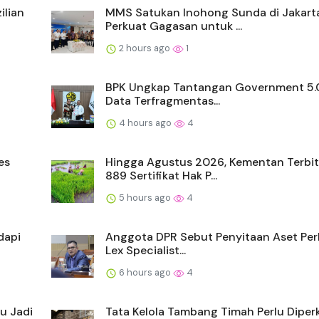
ilian
MMS Satukan Inohong Sunda di Jakarta
Perkuat Gagasan untuk ...
2 hours ago
1
BPK Ungkap Tantangan Government 5.0
Data Terfragmentas...
4 hours ago
4
es
Hingga Agustus 2026, Kementan Terbi
889 Sertifikat Hak P...
5 hours ago
4
dapi
Anggota DPR Sebut Penyitaan Aset Perlu
Lex Specialist...
6 hours ago
4
u Jadi
Tata Kelola Tambang Timah Perlu Diper