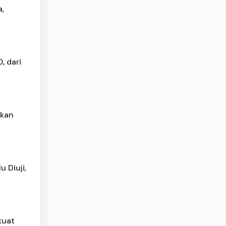
,
, dari
tkan
 Diuji,
kuat