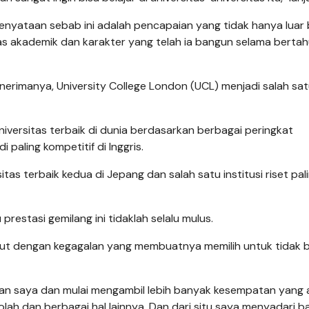
kenyataan sebab ini adalah pencapaian yang tidak hanya luar 
tas akademik dan karakter yang telah ia bangun selama berta
nerimanya, University College London (UCL) menjadi salah sa
iversitas terbaik di dunia berdasarkan berbagai peringkat
 paling kompetitif di Inggris.
tas terbaik kedua di Jepang dan salah satu institusi riset pal
estasi gemilang ini tidaklah selalu mulus.
akut dengan kegagalan yang membuatnya memilih untuk tidak 
yaman saya dan mulai mengambil lebih banyak kesempatan yang 
ekolah dan berbagai hal lainnya. Dan dari situ saya menyadari 