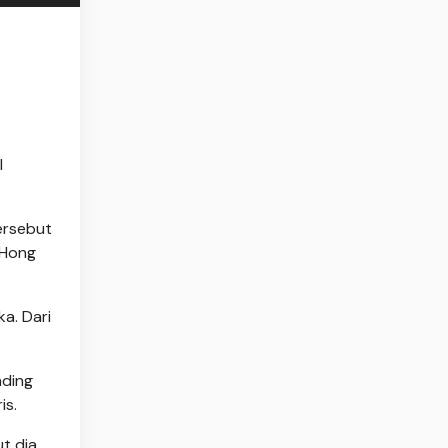
l
ersebut
 Hong
a. Dari
nding
is.
t dia.