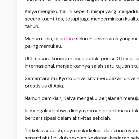
Kalya mengaku hal ini seperti mimpi yang menjadi 
secara kuantitas, tetapi juga mencerminkan kuali
tahun.
Menurut dia, di
antara
seluruh universitas yang me
paling memukau.
UCL secara konsisten menduduki posisi 10 besar un
internasional, menjadikannya salah satu tujuan studi
Sementara itu, Kyoto University merupakan universi
prestisius di Asia.
Namun demikian, Kalya mengaku perjalanan menuju pr
Ia mengakui bahwa dirinya pernah ada di masa t
berpartisipasi dalam aktivitas sekolah.
"Di kelas sepuluh, saya mulai keluar dari zona n
seperti aktif di klub sekolah, kegiatan-kegiatan s