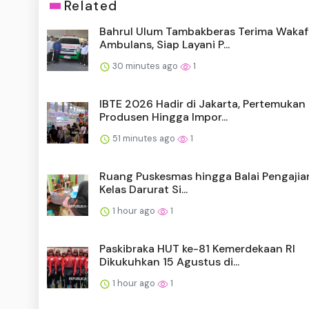
Related
Bahrul Ulum Tambakberas Terima Wakaf
Ambulans, Siap Layani P...
30 minutes ago
1
IBTE 2026 Hadir di Jakarta, Pertemukan
Produsen Hingga Impor...
51 minutes ago
1
Ruang Puskesmas hingga Balai Pengajia
Kelas Darurat Si...
1 hour ago
1
Paskibraka HUT ke-81 Kemerdekaan RI
Dikukuhkan 15 Agustus di...
1 hour ago
1