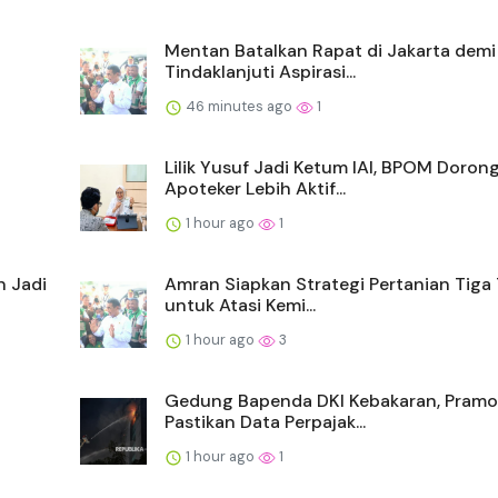
Mentan Batalkan Rapat di Jakarta demi
Tindaklanjuti Aspirasi...
46 minutes ago
1
Lilik Yusuf Jadi Ketum IAI, BPOM Doron
Apoteker Lebih Aktif...
1 hour ago
1
n Jadi
Amran Siapkan Strategi Pertanian Tiga
untuk Atasi Kemi...
1 hour ago
3
Gedung Bapenda DKI Kebakaran, Pram
Pastikan Data Perpajak...
1 hour ago
1