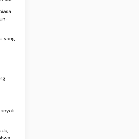
biasa
hun-
tu yang
ing
banyak
ada,
bahwa