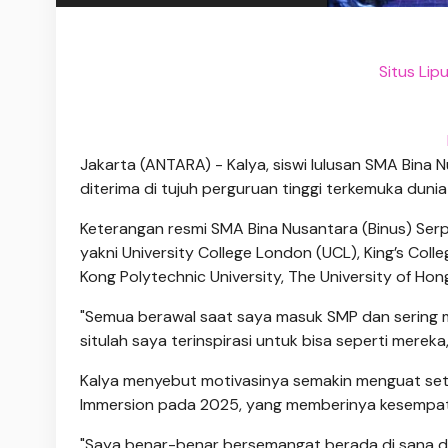
Situs Li
Jakarta (ANTARA) - Kalya, siswi lulusan SMA Bina 
diterima di tujuh perguruan tinggi terkemuka duni
Keterangan resmi SMA Bina Nusantara (Binus) Serpo
yakni University College London (UCL), King’s Coll
Kong Polytechnic University, The University of Hong
"Semua berawal saat saya masuk SMP dan sering 
situlah saya terinspirasi untuk bisa seperti mereka,
Kalya menyebut motivasinya semakin menguat setel
Immersion pada 2025, yang memberinya kesempatan
"Saya benar-benar bersemangat berada di sana dan sa