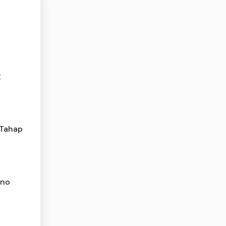
g
 Tahap
ono