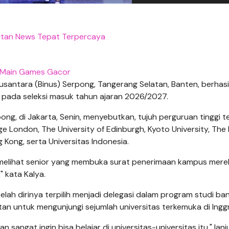
putan News Tepat Terpercaya
Main Games Gacor
Nusantara (Binus) Serpong, Tangerang Selatan, Banten, berhasi
a pada seleksi masuk tahun ajaran 2026/2027.
ng, di Jakarta, Senin, menyebutkan, tujuh perguruan tinggi t
ege London, The University of Edinburgh, Kyoto University, The
 Kong, serta Universitas Indonesia.
melihat senior yang membuka surat penerimaan kampus merek
" kata Kalya.
ah dirinya terpilih menjadi delegasi dalam program studi ba
 untuk mengunjungi sejumlah universitas terkemuka di Inggr
ngat ingin bisa belajar di universitas-universitas itu," lanju