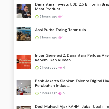
Danantara Invests USD 2.5 Billion in Braz
Meat Producti...
2 hours ago
1
Asal Purba Taring Tarantula
2 hours ago
1
Incar Generasi Z, Danantara Perluas Aks
Kepemilikan Rumah ...
5 hours ago
4
Bank Jakarta Siapkan Talenta Digital Ha
Perubahan Indust...
5 hours ago
5
Dedi Mulyadi Ajak KAHMI Jabar Ubah Ilm