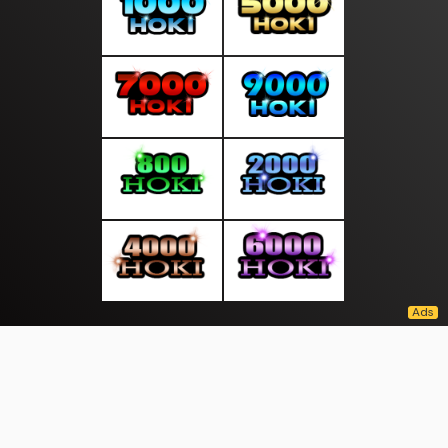
About Us
·
Contact Us
·
Terms & Conditions
·
© seputarinfokini.com 2026. All rights are reserved