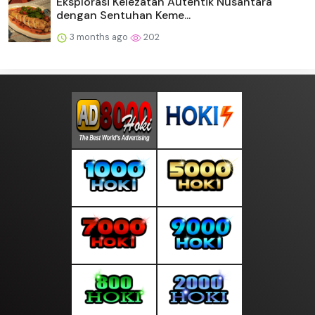
Eksplorasi Kelezatan Autentik Nusantara
dengan Sentuhan Keme...
3 months ago
202