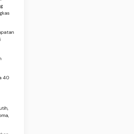
ng
ngkas
empatan
i
n
ma 40
tih,
roma,