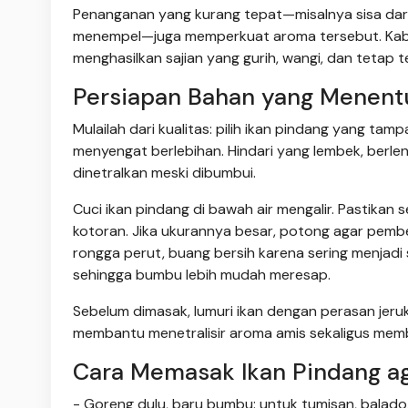
Penanganan yang kurang tepat—misalnya sisa darah
menempel—juga memperkuat aroma tersebut. Kab
menghasilkan sajian yang gurih, wangi, dan tetap t
Persiapan Bahan yang Menent
Mulailah dari kualitas: pilih ikan pindang yang ta
menyengat berlebihan. Hindari yang lembek, berlen
dinetralkan meski dibumbui.
Cuci ikan pindang di bawah air mengalir. Pastikan 
kotoran. Jika ukurannya besar, potong agar pembers
rongga perut, buang bersih karena sering menjadi s
sehingga bumbu lebih mudah meresap.
Sebelum dimasak, lumuri ikan dengan perasan jeru
membantu menetralisir aroma amis sekaligus member
Cara Memasak Ikan Pindang ag
- Goreng dulu, baru bumbu: untuk tumisan, balad