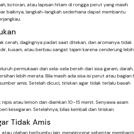
, kotoran, atau lapisan hitam di rongga perut yang masih
ar baiknya, langkah-langkah sederhana dapat membantu
erjangkau.
ukan
mpak cerah, dagingnya padat saat ditekan, dan aromanya tidak
dir, kusam, atau berbau sangat tajam karena cenderung lebih 
seluruh permukaan dan sela-sela bersih dari sisa garam, darah,
ihan lebih merata. Bila masih ada sisa isi perut atau bagian 
umber amis. Setelah dicuci, tiriskan agar tidak terlalu basah
k nipis atau lemon dan diamkan 10–15 menit. Senyawa asam
i kesegaran. Setelahnya, bilas kembali dan tiriskan.
ar Tidak Amis
o, atau olahan berbumbu lain, menggoreng sebentar membant