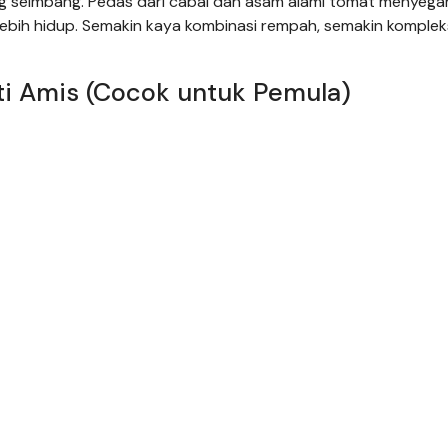
g seimbang. Pedas dari cabai dan asam alami tomat menyega
lebih hidup. Semakin kaya kombinasi rempah, semakin komple
ti Amis (Cocok untuk Pemula)