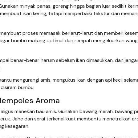
unakan minyak panas, goreng hingga bagian luar sedikit keri
 membuat ikan kering, tetapi memperbaiki tekstur dan mema
rena membuat proses memasak berlarut-larut dan memberi kes
ng agar bumbu matang optimal dan rempah mengeluarkan wang
ampai benar-benar harum sebelum ikan dimasukkan, dan janga
.
bantu mengurangi amis, mengukus ikan dengan api kecil sela
u disiram bumbu.
Mempoles Aroma
kaligus menekan bau amis. Gunakan bawang merah, bawang pu
n jeruk. Jahe dan serai terkenal kuat membantu menetralkan a
g kesegaran.