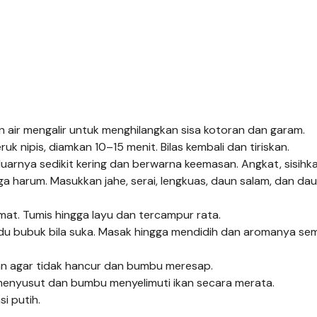
 air mengalir untuk menghilangkan sisa kotoran dan garam.
uk nipis, diamkan 10–15 menit. Bilas kembali dan tiriskan.
uarnya sedikit kering dan berwarna keemasan. Angkat, sisihka
harum. Masukkan jahe, serai, lengkuas, daun salam, dan daun
at. Tumis hingga layu dan tercampur rata.
aldu bubuk bila suka. Masak hingga mendidih dan aromanya se
an agar tidak hancur dan bumbu meresap.
menyusut dan bumbu menyelimuti ikan secara merata.
i putih.