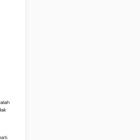
dalah
dak
.
ati.