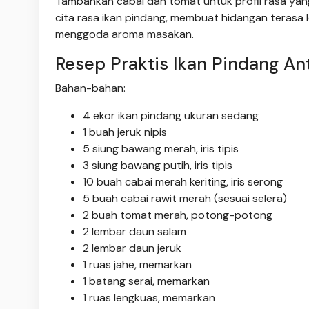
Tambahkan cabai dan tomat untuk profil rasa yan
cita rasa ikan pindang, membuat hidangan terasa 
menggoda aroma masakan.
Resep Praktis Ikan Pindang An
Bahan-bahan:
4 ekor ikan pindang ukuran sedang
1 buah jeruk nipis
5 siung bawang merah, iris tipis
3 siung bawang putih, iris tipis
10 buah cabai merah keriting, iris serong
5 buah cabai rawit merah (sesuai selera)
2 buah tomat merah, potong-potong
2 lembar daun salam
2 lembar daun jeruk
1 ruas jahe, memarkan
1 batang serai, memarkan
1 ruas lengkuas, memarkan