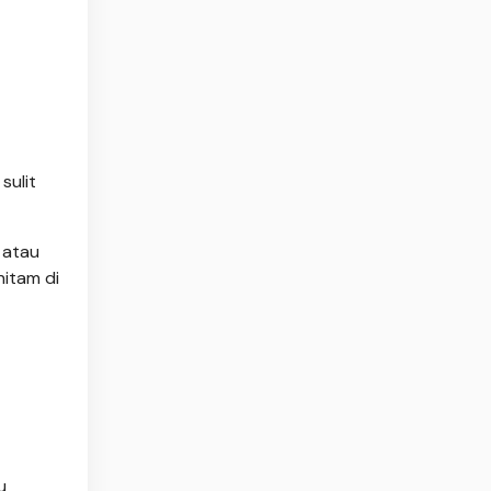
sulit
 atau
hitam di
u