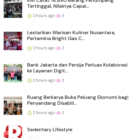
KAI Catat 14.890 Barang Penumpang
Tertinggal, Nilainya Capai...
2 hours ago
3
Lestarikan Warisan Kuliner Nusantara,
Pertamina Bright Gas C...
2 hours ago
2
Bank Jakarta dan Persija Perluas Kolaborasi
ke Layanan Digit...
2 hours ago
3
Ruang Berkarya Buka Peluang Ekonomi bagi
Penyandang Disabili...
2 hours ago
3
Sedentary Lifestyle