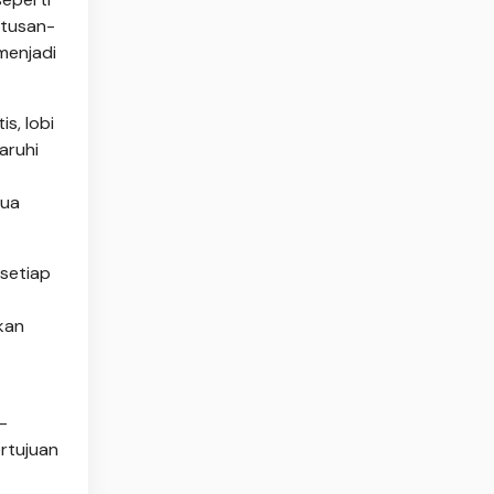
utusan-
menjadi
is, lobi
aruhi
mua
 setiap
kan
-
rtujuan