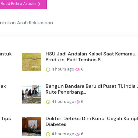
Read Entire Article
entukan Arah Kekuasaan
untuk
HSU Jadi Andalan Kalsel Saat Kemarau,
Produksi Padi Tembus 8...
4 hours ago
6
hak
Bangun Bandara Baru di Pusat TI, India 
Rute Penerbang...
4 hours ago
6
 Tips
Dokter: Deteksi Dini Kunci Cegah Kompl
Diabetes
4 hours ago
6