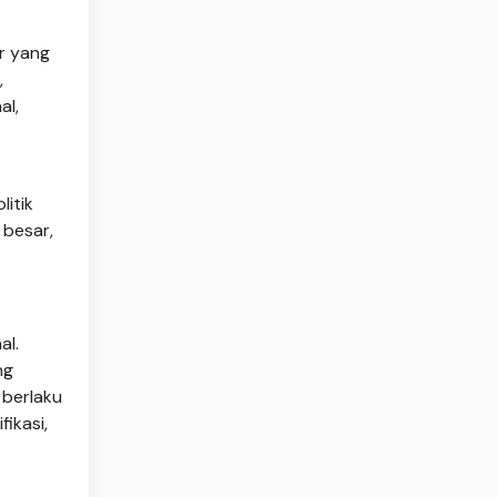
r yang
,
al,
itik
 besar,
al.
ng
 berlaku
fikasi,