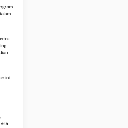
rogram
dalam
ustru
ing
dian
n ini
,
 era