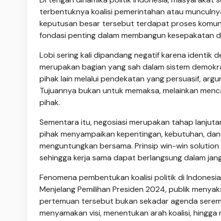
terbentuknya koalisi pemerintahan atau munculny
keputusan besar tersebut terdapat proses komunika
fondasi penting dalam membangun kesepakatan di 
Lobi sering kali dipandang negatif karena identik de
merupakan bagian yang sah dalam sistem demokr
pihak lain melalui pendekatan yang persuasif, arg
Tujuannya bukan untuk memaksa, melainkan mencar
pihak.
Sementara itu, negosiasi merupakan tahap lanjutan
pihak menyampaikan kepentingan, kebutuhan, da
menguntungkan bersama. Prinsip win-win solution 
sehingga kerja sama dapat berlangsung dalam jan
Fenomena pembentukan koalisi politik di Indonesia
Menjelang Pemilihan Presiden 2024, publik menyaks
pertemuan tersebut bukan sekadar agenda seremoni
menyamakan visi, menentukan arah koalisi, hingga 