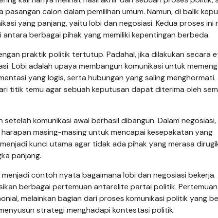
a pasangan calon dalam pemilihan umum. Namun, di balik kep
si yang panjang, yaitu lobi dan negosiasi. Kedua proses ini 
antara berbagai pihak yang memiliki kepentingan berbeda.
ngan praktik politik tertutup. Padahal, jika dilakukan secara et
asi. Lobi adalah upaya membangun komunikasi untuk memeng
umentasi yang logis, serta hubungan yang saling menghormati.
i titik temu agar sebuah keputusan dapat diterima oleh se
 setelah komunikasi awal berhasil dibangun. Dalam negosiasi,
n harapan masing-masing untuk mencapai kesepakatan yang
menjadi kunci utama agar tidak ada pihak yang merasa dirugi
gka panjang.
 menjadi contoh nyata bagaimana lobi dan negosiasi bekerja.
ikan berbagai pertemuan antarelite partai politik. Pertemuan
al, melainkan bagian dari proses komunikasi politik yang be
menyusun strategi menghadapi kontestasi politik.