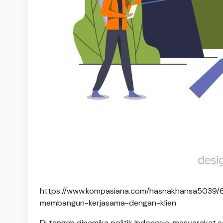
https://www.kompasiana.com/hasnakhansa5039/6
membangun-kerjasama-dengan-klien
Di tengah dinamika politik Indonesia, masyarakat ser