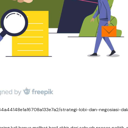
4a44148e1a16708a133e7a2/strategi-lobi-dan-negosiasi-da
ing kali hanya melihat hasil akhir dari sebuah proses politik, 