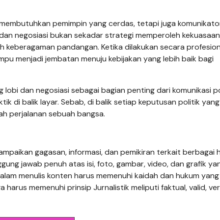
 membutuhkan pemimpin yang cerdas, tetapi juga komunikato
dan negosiasi bukan sekadar strategi memperoleh kekuasaan
 keberagaman pandangan. Ketika dilakukan secara profesion
pu menjadi jembatan menuju kebijakan yang lebih baik bagi
obi dan negosiasi sebagai bagian penting dari komunikasi pol
 di balik layar. Sebab, di balik setiap keputusan politik yang
ah perjalanan sebuah bangsa.
mpaikan gagasan, informasi, dan pemikiran terkait berbagai h
gung jawab penuh atas isi, foto, gambar, video, dan grafik ya
r dalam menulis konten harus memenuhi kaidah dan hukum yang
 harus memenuhi prinsip Jurnalistik meliputi faktual, valid, veri