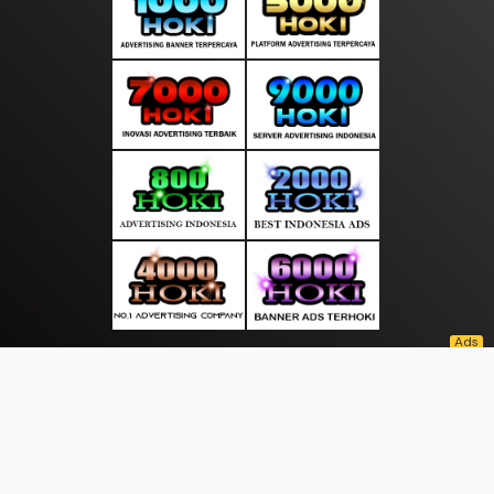
About Us
·
Contact Us
·
Terms & Conditions
·
© seputarinfokini.com 2026. All rights are reserved
Food |