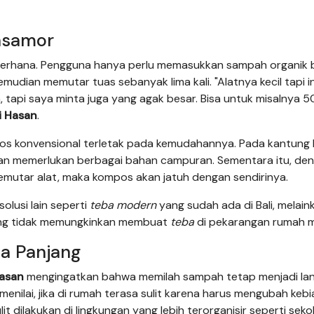
hsamor
derhana. Pengguna hanya perlu memasukkan sampah organik 
emudian memutar tuas sebanyak lima kali. "Alatnya kecil tapi in
 tapi saya minta juga yang agak besar. Bisa untuk misalnya 50
li Hasan
.
os konvensional terletak pada kemudahannya. Pada kantung
 dan memerlukan berbagai bahan campuran. Sementara itu, de
mutar alat, maka kompos akan jatuh dengan sendirinya.
olusi lain seperti
teba modern
yang sudah ada di Bali, melain
yang tidak memungkinkan membuat
teba
di pekarangan rumah m
ka Panjang
Hasan
mengingatkan bahwa memilah sampah tetap menjadi la
nilai, jika di rumah terasa sulit karena harus mengubah kebi
dilakukan di lingkungan yang lebih terorganisir seperti sekol