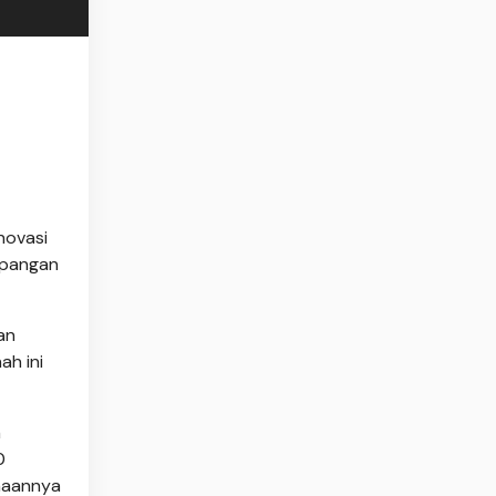
novasi
Lapangan
an
ah ini
h
0
naannya