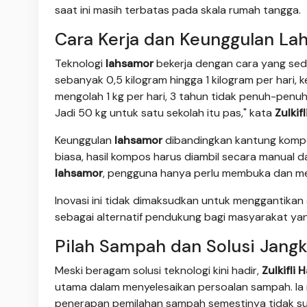
saat ini masih terbatas pada skala rumah tangga.
Cara Kerja dan Keunggulan La
Teknologi
lahsamor
bekerja dengan cara yang se
sebanyak 0,5 kilogram hingga 1 kilogram per hari, k
mengolah 1 kg per hari, 3 tahun tidak penuh-penuh,
Jadi 50 kg untuk satu sekolah itu pas," kata
Zulkif
Keunggulan
lahsamor
dibandingkan kantung komp
biasa, hasil kompos harus diambil secara manual
lahsamor
, pengguna hanya perlu membuka dan me
Inovasi ini tidak dimaksudkan untuk menggantikan s
sebagai alternatif pendukung bagi masyarakat 
Pilah Sampah dan Solusi Jang
Meski beragam solusi teknologi kini hadir,
Zulkifli 
utama dalam menyelesaikan persoalan sampah. Ia me
penerapan pemilahan sampah semestinya tidak sulit 