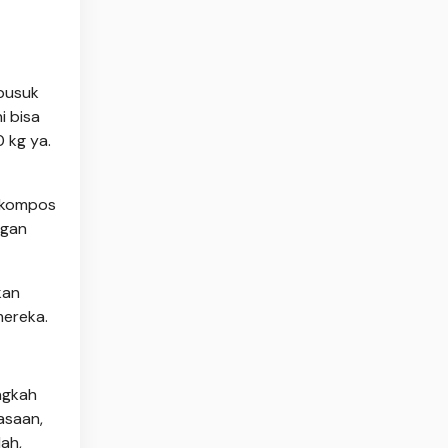
busuk
i bisa
 kg ya.
 kompos
ngan
kan
ereka.
ngkah
asaan,
ah,