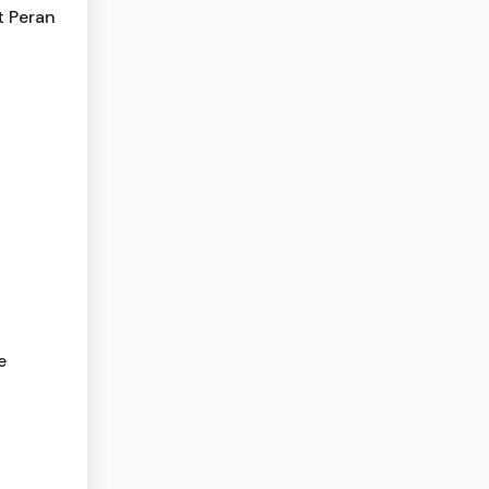
t Peran
e