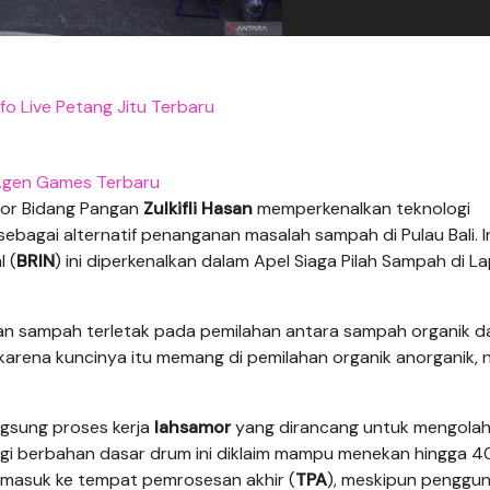
nfo Live Petang Jitu Terbaru
gen Games Terbaru
tor Bidang Pangan
Zulkifli Hasan
memperkenalkan teknologi
sebagai alternatif penanganan masalah sampah di Pulau Bali. I
l (
BRIN
) ini diperkenalkan dalam Apel Siaga Pilah Sampah di 
an sampah terletak pada pemilahan antara sampah organik d
 karena kuncinya itu memang di pemilahan organik anorganik, n
ngsung proses kerja
lahsamor
yang dirancang untuk mengola
ogi berbahan dasar drum ini diklaim mampu menekan hingga 4
masuk ke tempat pemrosesan akhir (
TPA
), meskipun penggu