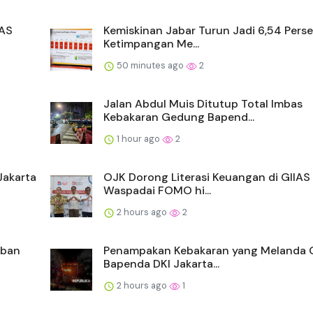
IAS
Kemiskinan Jabar Turun Jadi 6,54 Perse
Ketimpangan Me...
50 minutes ago
2
Jalan Abdul Muis Ditutup Total Imbas
Kebakaran Gedung Bapend...
1 hour ago
2
Jakarta
OJK Dorong Literasi Keuangan di GIIAS
Waspadai FOMO hi...
2 hours ago
2
rban
Penampakan Kebakaran yang Melanda
Bapenda DKI Jakarta...
2 hours ago
1