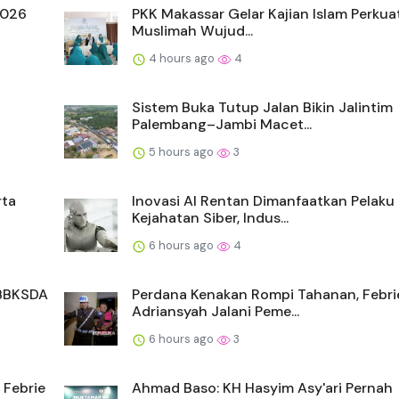
2026
PKK Makassar Gelar Kajian Islam Perkua
Muslimah Wujud...
4 hours ago
4
a
Sistem Buka Tutup Jalan Bikin Jalintim
Palembang–Jambi Macet...
5 hours ago
3
rta
Inovasi AI Rentan Dimanfaatkan Pelaku
Kejahatan Siber, Indus...
6 hours ago
4
 BBKSDA
Perdana Kenakan Rompi Tahanan, Febri
Adriansyah Jalani Peme...
6 hours ago
3
 Febrie
Ahmad Baso: KH Hasyim Asy'ari Pernah