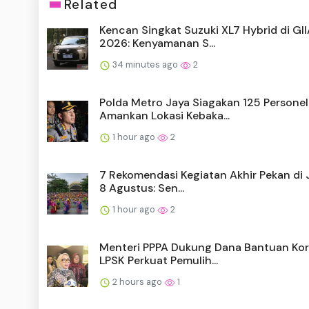
Related
Kencan Singkat Suzuki XL7 Hybrid di GI
2026: Kenyamanan S...
34 minutes ago
2
Polda Metro Jaya Siagakan 125 Personel
Amankan Lokasi Kebaka...
1 hour ago
2
7 Rekomendasi Kegiatan Akhir Pekan di 
8 Agustus: Sen...
1 hour ago
2
Menteri PPPA Dukung Dana Bantuan Ko
LPSK Perkuat Pemulih...
2 hours ago
1