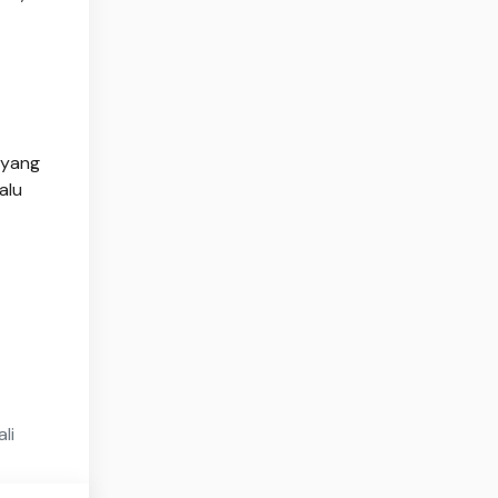
yang
alu
li