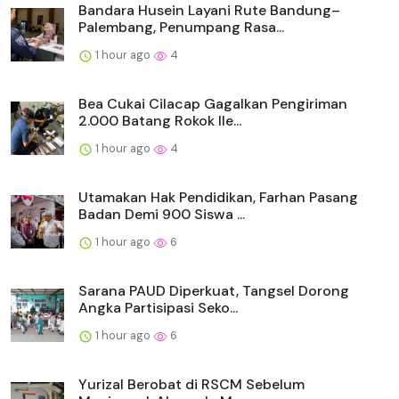
Bandara Husein Layani Rute Bandung–
Palembang, Penumpang Rasa...
1 hour ago
4
Bea Cukai Cilacap Gagalkan Pengiriman
2.000 Batang Rokok Ile...
1 hour ago
4
Utamakan Hak Pendidikan, Farhan Pasang
Badan Demi 900 Siswa ...
1 hour ago
6
Sarana PAUD Diperkuat, Tangsel Dorong
Angka Partisipasi Seko...
1 hour ago
6
Yurizal Berobat di RSCM Sebelum