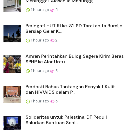
Meninggal, Alasan Ia Menungg...
1 hour ago
5
Peringati HUT RI ke-81, SD Tarakanita Bumijo
Bersiap Gelar K...
1 hour ago
2
Amran Perintahkan Bulog Segera Kirim Beras
SPHP ke Alor Untu...
1 hour ago
8
Perdoski Bahas Tantangan Penyakit Kulit
dan HIV/AIDS dalam P...
1 hour ago
5
Solidaritas untuk Palestina, DT Peduli
Salurkan Bantuan Seni...