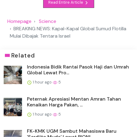
Read Entire Article
Homepage
Science
BREAKING NEWS: Kapal-Kapal Global Sumud Flotilla
Mulai Dibajak Tentara Israel
Related
Indonesia Bidik Rantai Pasok Haji dan Umrah
Global Lewat Pro...
1 hour ago
5
Peternak Apresiasi Mentan Amran Tahan
Kenaikan Harga Pakan, ...
1 hour ago
5
FK-KMK UGM Sambut Mahasiswa Baru
'Sardjito Muda' Lewat PIONI...