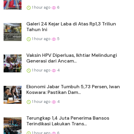
1 hour ago
6
Galeri 24 Kejar Laba di Atas Rp1,3 Triliun
Tahun Ini
1 hour ago
5
Vaksin HPV Diperluas, Ikhtiar Melindungi
Generasi dari Ancam...
1 hour ago
4
Ekonomi Jabar Tumbuh 5,73 Persen, Iwan
Koswara: Pastikan Dam...
1 hour ago
4
Terungkap 1,4 Juta Penerima Bansos
Terindikasi Lakukan Trans...
1 hour ago
6