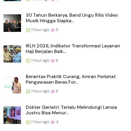
30 Tahun Berkarya, Band Ungu Rilis Video
Musik Hingga Siapka...
1 hour ago
5
IKLH 2026, Indikator Transformasi Layanan
Haji Berjalan Baik...
1 hour ago
6
Berantas Praktik Curang, Amran Perketat
Pengawasan Beras For...
1 hour ago
6
Dokter Geriatri: Terlalu Melindungi Lansia
Justru Bisa Menur...
1 hour ago
4