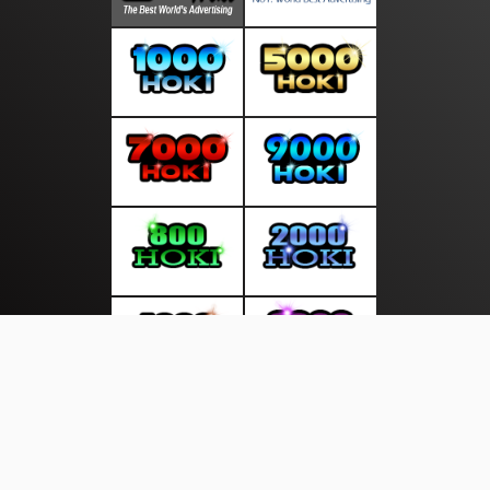
About Us
·
Contact Us
·
Terms & Conditions
·