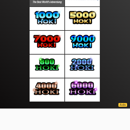
About Us
·
Contact Us
·
Terms & Conditions
·