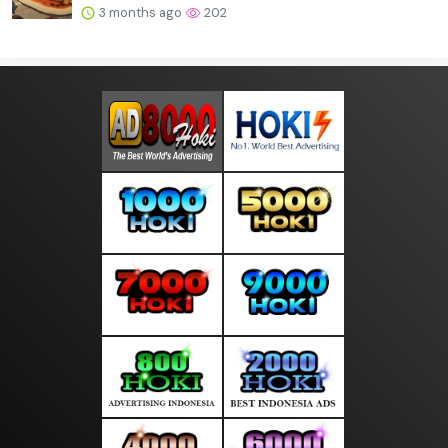
3 months ago
202