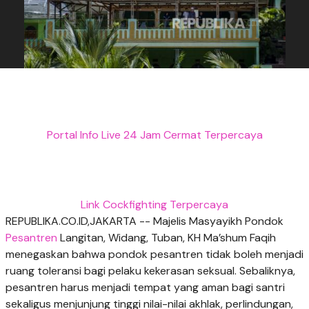
Portal Info Live 24 Jam Cermat Terpercaya
Link Cockfighting Terpercaya
REPUBLIKA.CO.ID,JAKARTA -- Majelis Masyayikh Pondok
Pesantren
Langitan, Widang, Tuban, KH Ma’shum Faqih
menegaskan bahwa pondok pesantren tidak boleh menjadi
ruang toleransi bagi pelaku kekerasan seksual. Sebaliknya,
pesantren harus menjadi tempat yang aman bagi santri
sekaligus menjunjung tinggi nilai-nilai akhlak, perlindungan,