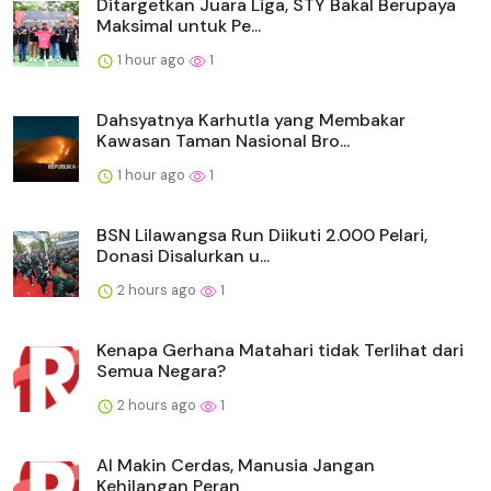
Ditargetkan Juara Liga, STY Bakal Berupaya
Maksimal untuk Pe...
1 hour ago
1
Dahsyatnya Karhutla yang Membakar
Kawasan Taman Nasional Bro...
1 hour ago
1
BSN Lilawangsa Run Diikuti 2.000 Pelari,
Donasi Disalurkan u...
2 hours ago
1
Kenapa Gerhana Matahari tidak Terlihat dari
Semua Negara?
2 hours ago
1
AI Makin Cerdas, Manusia Jangan
Kehilangan Peran