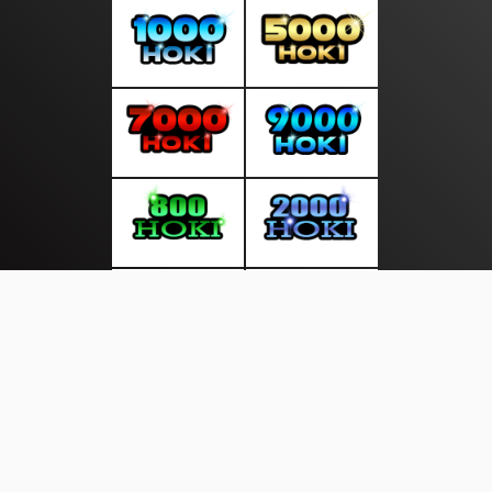
About Us
·
Contact Us
·
Terms & Conditions
·
© seputarinfokini.com 2026. All rights are reserved