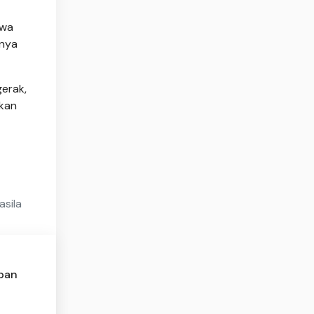
hwa
rnya
erak,
tkan
asila
pan