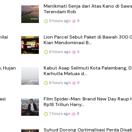
Menikmati Senja dari Atas Kano di Saw
Terendam Rob
5 hours ago
9
ilai
Lion Parcel Sebut Paket di Bawah 300
Kian Mendominasi B...
6 hours ago
9
e, Hujan
Kabut Asap Selimuti Kota Palembang, 
Karhutla Meluas d...
6 hours ago
9
asi
Film Spider-Man: Brand New Day Raup 
Rp18 Triliun Hany...
7 hours ago
8
Suhud Dorong Optimalisasi Perda Disabi