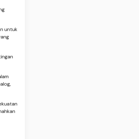
ang
n untuk
yang
tingan
alam
alog,
kekuatan
emahkan