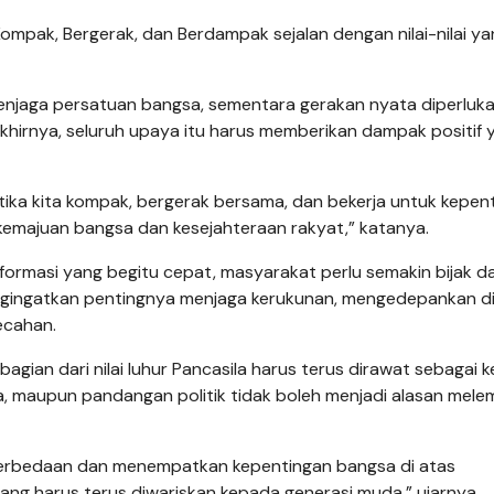
Kompak, Bergerak, dan Berdampak sejalan dengan nilai-nilai y
jaga persatuan bangsa, sementara gerakan nyata diperluka
hirnya, seluruh upaya itu harus memberikan dampak positif 
tika kita kompak, bergerak bersama, dan bekerja untuk kepen
emajuan bangsa dan kesejahteraan rakyat,” katanya.
nformasi yang begitu cepat, masyarakat perlu semakin bijak d
engingatkan pentingnya menjaga kerukunan, mengedepankan di
ecahan.
gian dari nilai luhur Pancasila harus terus dirawat sebagai 
, maupun pandangan politik tidak boleh menjadi alasan mel
perbedaan dan menempatkan kepentingan bangsa di atas
 yang harus terus diwariskan kepada generasi muda,” ujarnya.