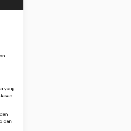
kan
sa yang
ndasan
 dan
to dan