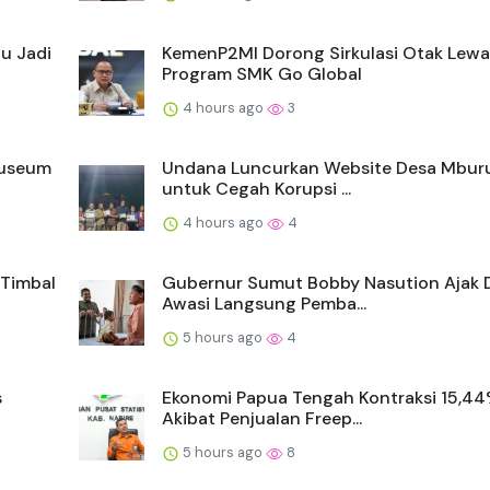
ju Jadi
KemenP2MI Dorong Sirkulasi Otak Lewa
Program SMK Go Global
4 hours ago
3
Museum
Undana Luncurkan Website Desa Mbur
untuk Cegah Korupsi ...
4 hours ago
4
 Timbal
Gubernur Sumut Bobby Nasution Ajak
Awasi Langsung Pemba...
5 hours ago
4
s
Ekonomi Papua Tengah Kontraksi 15,4
Akibat Penjualan Freep...
5 hours ago
8