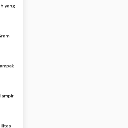
ah yang
 Gram
Dampak
Hampir
litas