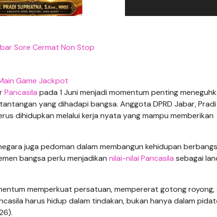
abar Sore Cermat Non Stop
Main Game Jackpot
r
Pancasila
pada 1 Juni menjadi momentum penting meneguh
tantangan yang dihadapi bangsa. Anggota DPRD Jabar, Pradi
 terus dihidupkan melalui kerja nyata yang mampu memberikan
ar negara juga pedoman dalam membangun kehidupan berbang
 elemen bangsa perlu menjadikan
nilai-nilai Pancasila
sebagai la
 momentum memperkuat persatuan, mempererat gotong royong,
casila harus hidup dalam tindakan, bukan hanya dalam pida
26).