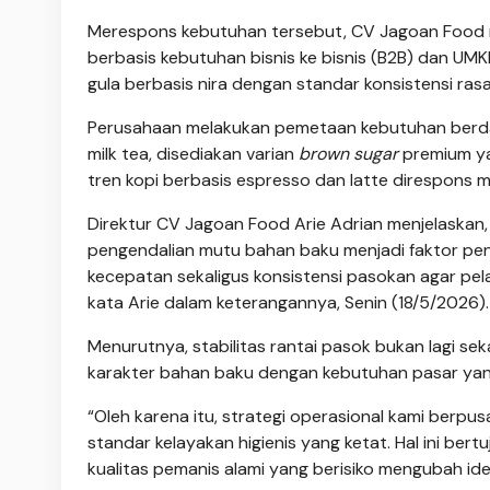
Merespons kebutuhan tersebut, CV Jagoan Food m
berbasis kebutuhan bisnis ke bisnis (B2B) dan UMK
gula berbasis nira dengan standar konsistensi ras
Perusahaan melakukan pemetaan kebutuhan berdas
milk tea, disediakan varian
brown sugar
premium ya
tren kopi berbasis espresso dan latte direspons me
Direktur CV Jagoan Food Arie Adrian menjelaskan,
pengendalian mutu bahan baku menjadi faktor pene
kecepatan sekaligus konsistensi pasokan agar pela
kata Arie dalam keterangannya, Senin (18/5/2026).
Menurutnya, stabilitas rantai pasok bukan lagi se
karakter bahan baku dengan kebutuhan pasar yan
“Oleh karena itu, strategi operasional kami berpu
standar kelayakan higienis yang ketat. Hal ini bert
kualitas pemanis alami yang berisiko mengubah ide