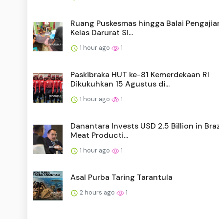
Ruang Puskesmas hingga Balai Pengajia
Kelas Darurat Si...
1 hour ago
1
Paskibraka HUT ke-81 Kemerdekaan RI
Dikukuhkan 15 Agustus di...
1 hour ago
1
Danantara Invests USD 2.5 Billion in Braz
Meat Producti...
1 hour ago
1
Asal Purba Taring Tarantula
2 hours ago
1