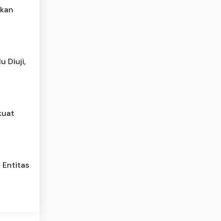
tkan
 Diuji,
kuat
 Entitas