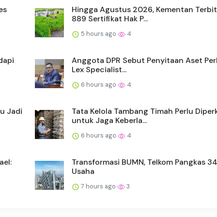
es
Hingga Agustus 2026, Kementan Terbi
889 Sertifikat Hak P...
5 hours ago
4
dapi
Anggota DPR Sebut Penyitaan Aset Perlu
Lex Specialist...
6 hours ago
4
u Jadi
Tata Kelola Tambang Timah Perlu Diper
untuk Jaga Keberla...
6 hours ago
4
ael:
Transformasi BUMN, Telkom Pangkas 34
Usaha
7 hours ago
3