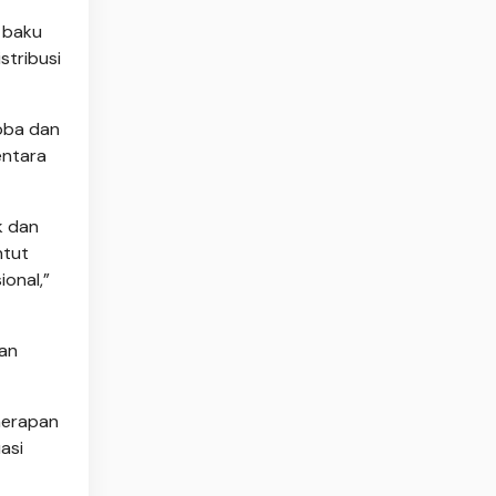
 baku
stribusi
oba dan
entara
k dan
ntut
ional,”
kan
enerapan
asi