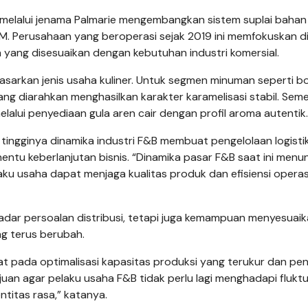
elalui jenama Palmarie mengembangkan sistem suplai bahan
M. Perusahaan yang beroperasi sejak 2019 ini memfokuskan di
a yang disesuaikan dengan kebutuhan industri komersial.
arkan jenis usaha kuliner. Untuk segmen minuman seperti b
ng diarahkan menghasilkan karakter karamelisasi stabil. Sem
lalui penyediaan gula aren cair dengan profil aroma autentik.
 tingginya dinamika industri F&B membuat pengelolaan logisti
ntu keberlanjutan bisnis. “Dinamika pasar F&B saat ini menu
ku usaha dapat menjaga kualitas produk dan efisiensi operas
kadar persoalan distribusi, tetapi juga kemampuan menyesuai
g terus berubah.
sat pada optimalisasi kapasitas produksi yang terukur dan p
ujuan agar pelaku usaha F&B tidak perlu lagi menghadapi fluktu
ntitas rasa,” katanya.