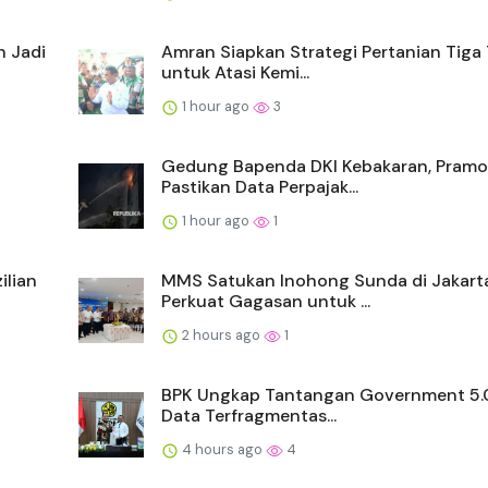
n Jadi
Amran Siapkan Strategi Pertanian Tiga
untuk Atasi Kemi...
1 hour ago
3
Gedung Bapenda DKI Kebakaran, Pram
Pastikan Data Perpajak...
1 hour ago
1
ilian
MMS Satukan Inohong Sunda di Jakarta
Perkuat Gagasan untuk ...
2 hours ago
1
BPK Ungkap Tantangan Government 5.0
Data Terfragmentas...
4 hours ago
4