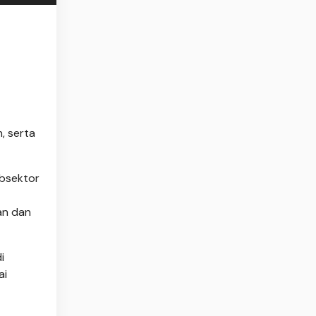
, serta
ubsektor
an dan
i
ai