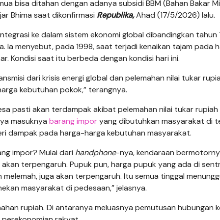
semua bisa ditahan dengan adanya subsidi BBM (Bahan Bakar Mi
ujar Bhima saat dikonfirmasi
Republika,
Ahad (17/5/2026) lalu.
integrasi ke dalam sistem ekonomi global dibandingkan tahun
sia. Ia menyebut, pada 1998, saat terjadi kenaikan tajam pada 
. Kondisi saat itu berbeda dengan kondisi hari ini.
misi dari krisis energi global dan pelemahan nilai tukar rupia
harga kebutuhan pokok,” terangnya.
a pasti akan terdampak akibat pelemahan nilai tukar rupiah
nya masuknya
barang impor
yang dibutuhkan masyarakat di 
eri dampak pada harga-harga kebutuhan masyarakat.
ng impor? Mulai dari
handphone
-nya, kendaraan bermotorny
 akan terpengaruh. Pupuk pun, harga pupuk yang ada di sent
n melemah, juga akan terpengaruh. Itu semua tinggal menung
ekan masyarakat di pedesaan,” jelasnya.
emahan rupiah. Di antaranya meluasnya pemutusan hubungan k
 perekonomian rakyat.