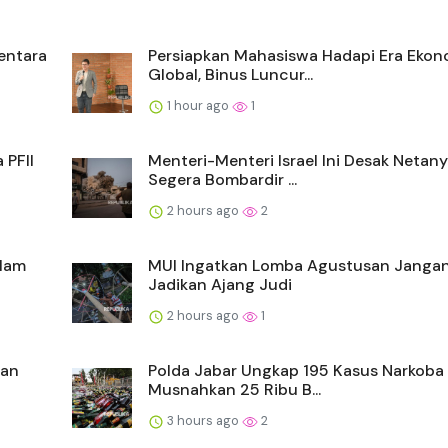
entara
Persiapkan Mahasiswa Hadapi Era Ekon
Global, Binus Luncur...
1 hour ago
1
 PFII
Menteri-Menteri Israel Ini Desak Netan
Segera Bombardir ...
2 hours ago
2
alam
MUI Ingatkan Lomba Agustusan Janga
Jadikan Ajang Judi
2 hours ago
1
kan
Polda Jabar Ungkap 195 Kasus Narkoba
Musnahkan 25 Ribu B...
3 hours ago
2