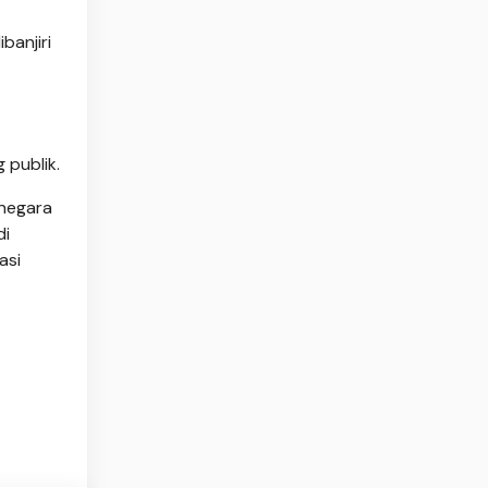
banjiri
 publik.
 negara
di
asi