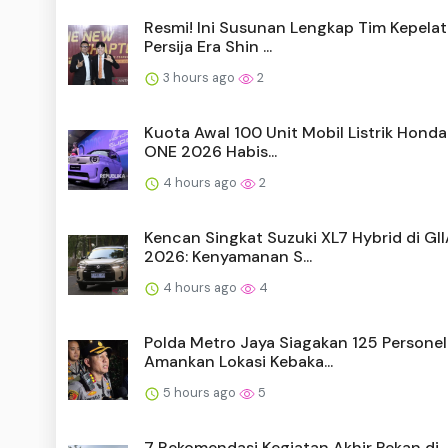
Resmi! Ini Susunan Lengkap Tim Kepelat
Persija Era Shin ...
3 hours ago
2
Kuota Awal 100 Unit Mobil Listrik Hond
ONE 2026 Habis...
4 hours ago
2
Kencan Singkat Suzuki XL7 Hybrid di GI
2026: Kenyamanan S...
4 hours ago
4
Polda Metro Jaya Siagakan 125 Personel
Amankan Lokasi Kebaka...
5 hours ago
5
7 Rekomendasi Kegiatan Akhir Pekan di 