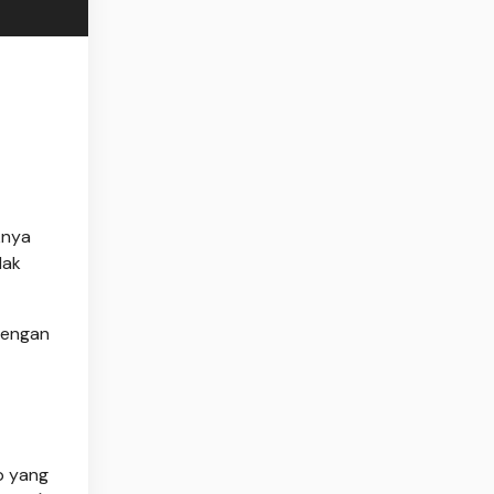
knya
dak
dengan
up yang