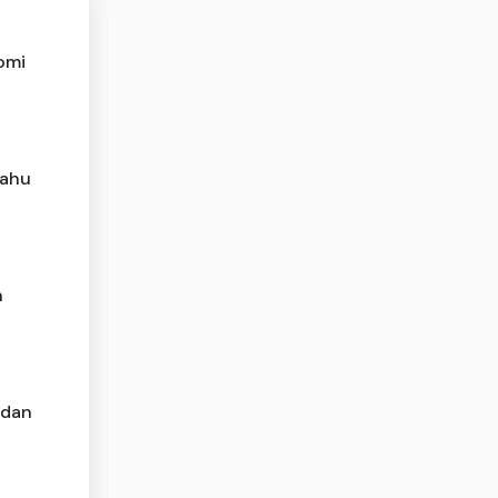
omi
yahu
n
 dan