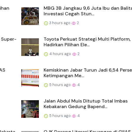
ihan
MBG 3B Jangkau 9,6 Juta Ibu dan Balita
Investasi Cegah Stun...
3 hours ago
2
a Super-
Toyota Perkuat Strategi Multi Platform,
Hadirkan Pilihan Ele...
4 hours ago
2
IAS
Kemiskinan Jabar Turun Jadi 6,54 Perse
Ketimpangan Me...
5 hours ago
4
Jalan Abdul Muis Ditutup Total Imbas
Kebakaran Gedung Bapend...
5 hours ago
4
Jakarta
OJK Dorong Literasi Keuangan di GIIAS