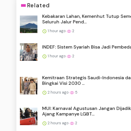
Related
Kebakaran Lahan, Kemenhut Tutup Sem
Seluruh Jalur Pend...
1 hour ago
2
INDEF: Sistem Syariah Bisa Jadi Pembeda
1 hour ago
2
Kemitraan Strategis Saudi-Indonesia d
Bingkai Visi 2030 ...
2 hours ago
5
MUI: Karnaval Agustusan Jangan Dijadi
Ajang Kampanye LGBT...
2 hours ago
2