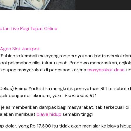
utan Live Pagi Tepat Online
Agen Slot Jackpot
 Subianto kembali melayangkan pernyataan kontroversial dan
soal pelemahan nilai tukar rupiah. Prabowo menarasikan, anjlo
kehidupan masyarakat di pedesaan karena
masyarakat desa
ti
lios) Bhima Yudhistira mengkritik pernyataan RI 1 tersebut 
pik pengantar ekonomi, yakni
Economics 101
.
h
jelas memberikan dampak bagi masyarakat, tak terkecuali di
da akan membuat
biaya hidup
semakin tinggi.
ap dolar, yang Rp 17.600 itu tidak akan menjalar ke biaya hid