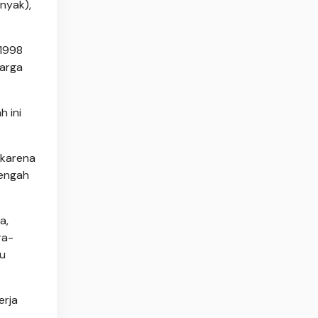
nyak),
 1998
harga
h ini
 karena
tengah
a,
ra-
gu
erja