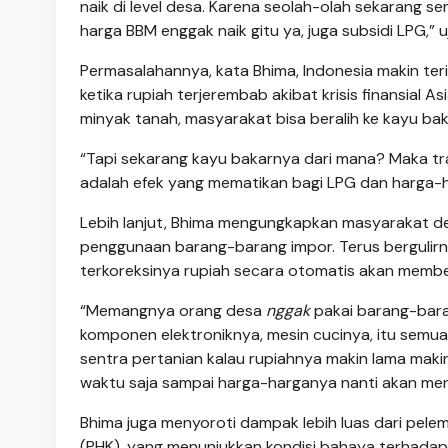
naik di level desa. Karena seolah-olah sekarang 
harga BBM enggak naik gitu ya, juga subsidi LPG,” 
Permasalahannya, kata Bhima, Indonesia makin ter
ketika rupiah terjerembab akibat krisis finansial A
minyak tanah, masyarakat bisa beralih ke kayu bakar
“Tapi sekarang kayu bakarnya dari mana? Maka trans
adalah efek yang mematikan bagi LPG dan harga-
Lebih lanjut, Bhima mengungkapkan masyarakat des
penggunaan barang-barang impor. Terus bergulir
terkoreksinya rupiah secara otomatis akan memb
“Memangnya orang desa
nggak
pakai barang-bara
komponen elektroniknya, mesin cucinya, itu semua
sentra pertanian kalau rupiahnya makin lama maki
waktu saja sampai harga-harganya nanti akan men
Bhima juga menyoroti dampak lebih luas dari pel
(PHK), yang menunjukkan kondisi bahaya terhadap