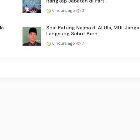
Rangkap Jabatan di Part...
6 hours ago
3
da
Soal Patung Najma di Al Ula, MUI: Jang
Langsung Sebut Berh...
8 hours ago
7