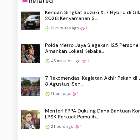
Related
Kencan Singkat Suzuki XL7 Hybrid di GI
2026: Kenyamanan S...
12 minutes ago
1
Polda Metro Jaya Siagakan 125 Personel
Amankan Lokasi Kebaka...
43 minutes ago
1
7 Rekomendasi Kegiatan Akhir Pekan di 
8 Agustus: Sen...
1 hour ago
1
Menteri PPPA Dukung Dana Bantuan Ko
LPSK Perkuat Pemulih...
2 hours ago
1