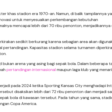
er khas stadion era 1970-an. Namun, di balik tampilannya y
i renovasi untuk menyesuaikan perkembangan kebutuhan
alnya mencapai lebih dari 70 ribu penonton, menjadikannya 
rkirakan sedikit berkurang karena sebagian area akan diguna
l pertandingan. Kapasitas stadion selama turnamen diperkir
ton.
d bukan arena yang asing bagi sepak bola. Dalam beberapa t
umah
pertandingan internasional
maupun laga klub yang menari
erjadi pada 2024 ketika Sporting Kansas City menghadapi Int
ersebut disaksikan lebih dari 72 ribu penonton dan menjadi sa
pak bola di kawasan tersebut. Pada tahun yang sama, stadio
ingan Copa America.