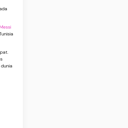
pada
 Messi
Tunisia
pat.
us
 dunia