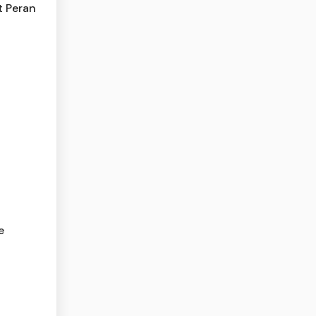
t Peran
e