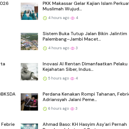
2026
PKK Makassar Gelar Kajian Islam Perkua
Muslimah Wujud...
4 hours ago
4
a
Sistem Buka Tutup Jalan Bikin Jalintim
Palembang–Jambi Macet...
4 hours ago
3
rta
Inovasi AI Rentan Dimanfaatkan Pelaku
Kejahatan Siber, Indus...
5 hours ago
4
 BBKSDA
Perdana Kenakan Rompi Tahanan, Febri
Adriansyah Jalani Peme...
6 hours ago
3
 Febrie
Ahmad Baso: KH Hasyim Asy'ari Pernah