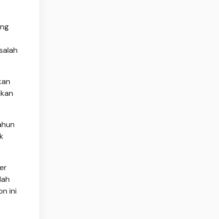
ang
salah
kan
akan
ahun
k
er
lah
n ini