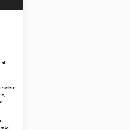
nal
ersebut
de,
at
n.
pada