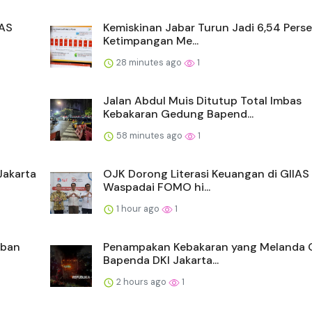
IAS
Kemiskinan Jabar Turun Jadi 6,54 Perse
Ketimpangan Me...
28 minutes ago
1
Jalan Abdul Muis Ditutup Total Imbas
Kebakaran Gedung Bapend...
58 minutes ago
1
Jakarta
OJK Dorong Literasi Keuangan di GIIAS
Waspadai FOMO hi...
1 hour ago
1
rban
Penampakan Kebakaran yang Melanda
Bapenda DKI Jakarta...
2 hours ago
1