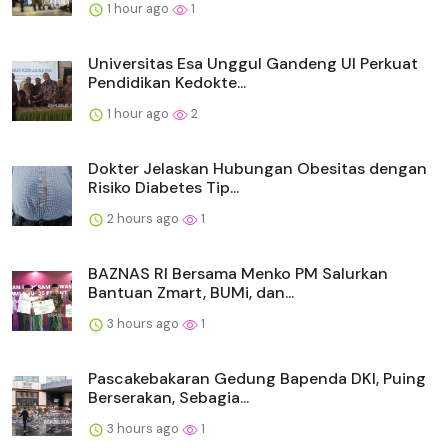
1 hour ago
1
Universitas Esa Unggul Gandeng UI Perkuat
Pendidikan Kedokte...
1 hour ago
2
Dokter Jelaskan Hubungan Obesitas dengan
Risiko Diabetes Tip...
2 hours ago
1
BAZNAS RI Bersama Menko PM Salurkan
Bantuan Zmart, BUMi, dan...
3 hours ago
1
Pascakebakaran Gedung Bapenda DKI, Puing
Berserakan, Sebagia...
3 hours ago
1