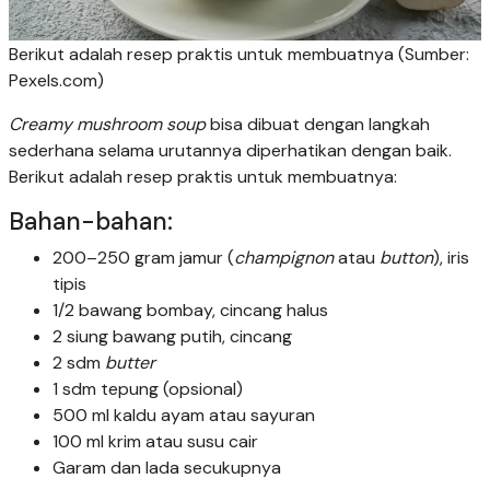
Berikut adalah resep praktis untuk membuatnya (Sumber:
Pexels.com)
Creamy mushroom soup
bisa dibuat dengan langkah
sederhana selama urutannya diperhatikan dengan baik.
Berikut adalah resep praktis untuk membuatnya:
Bahan-bahan:
200–250 gram jamur (
champignon
atau
button
), iris
tipis
1/2 bawang bombay, cincang halus
2 siung bawang putih, cincang
2 sdm
butter
1 sdm tepung (opsional)
500 ml kaldu ayam atau sayuran
100 ml krim atau susu cair
Garam dan lada secukupnya