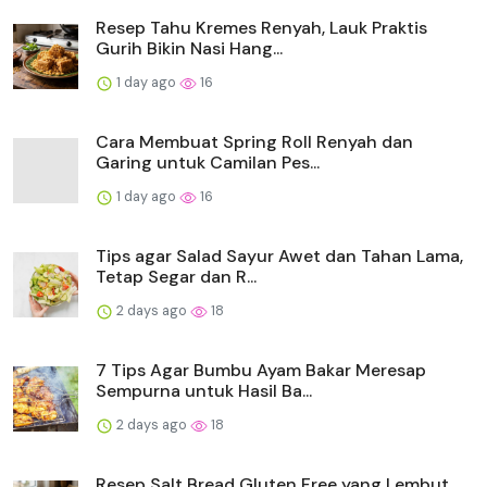
Resep Tahu Kremes Renyah, Lauk Praktis
Gurih Bikin Nasi Hang...
1 day ago
16
Cara Membuat Spring Roll Renyah dan
Garing untuk Camilan Pes...
1 day ago
16
Tips agar Salad Sayur Awet dan Tahan Lama,
Tetap Segar dan R...
2 days ago
18
7 Tips Agar Bumbu Ayam Bakar Meresap
Sempurna untuk Hasil Ba...
2 days ago
18
Resep Salt Bread Gluten Free yang Lembut,